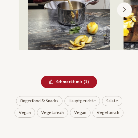
Bereits geliked
Schmeckt mir
(
1
)
Fingerfood & Snacks
Hauptgerichte
Salate
Vegan
Vegetarisch
Vegan
Vegetarisch