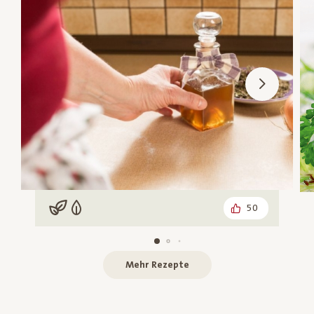
50
Vegan
Vegetarisch
Mehr Rezepte