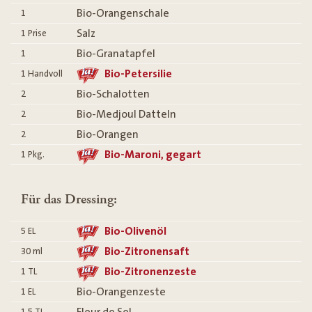
Bio-Orangenschale
1
Salz
1
Prise
Bio-Granatapfel
1
Bio-Petersilie
1
Handvoll
Bio-Schalotten
2
Bio-Medjoul Datteln
2
Bio-Orangen
2
Bio-Maroni, gegart
1
Pkg.
Für das Dressing:
Bio-Olivenöl
5
EL
Bio-Zitronensaft
30
ml
Bio-Zitronenzeste
1
TL
Bio-Orangenzeste
1
EL
Fleur de Sel
1.5
TL