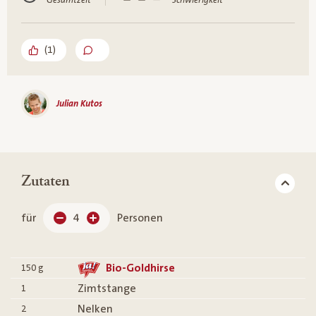
Gesamtzeit
Schwierigkeit
(
1
)
Julian Kutos
Zutaten
für
4
Personen
Bio-Goldhirse
150
g
Zimtstange
1
Nelken
2