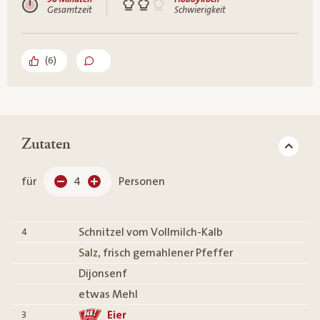
Gesamtzeit
Schwierigkeit
(
6
)
Zutaten
für
4
Personen
Schnitzel vom Vollmilch-Kalb
4
Salz, frisch gemahlener Pfeffer
Dijonsenf
etwas Mehl
Eier
3