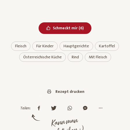
Bereits geliked
Schmeckt mir
(
6
)
Fleisch
Für Kinder
Hauptgerichte
Kartoffel
Österreichische Küche
Rind
Mit Fleisch
Rezept drucken
Teilen:
Kann man