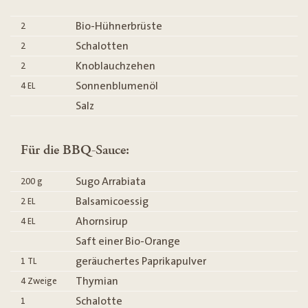
Bio-Hühnerbrüste
2
Schalotten
2
Knoblauchzehen
2
Sonnenblumenöl
4
EL
Salz
Für die BBQ-Sauce:
Sugo Arrabiata
200
g
Balsamicoessig
2
EL
Ahornsirup
4
EL
Saft einer Bio-Orange
geräuchertes Paprikapulver
1
TL
Thymian
4
Zweige
Schalotte
1