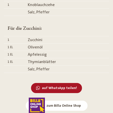
Knoblauchzehe
1
Salz, Pfeffer
Für die Zucchini:
Zucchini
1
Olivenöl
1
EL
Apfelessig
1
EL
Thymianblätter
1
EL
Salz, Pfeffer
auf WhatsApp teilen!
zum Billa Online Shop