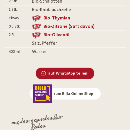
Bio-Schalotten
2
Stk.
Bio-Knoblauchzehe
1
Stk.
Bio-Thymian
etwas
Bio-Zitrone (Saft davon)
0.5
Stk.
Bio-Olivenöl
2
EL
Salz, Pfeffer
Wasser
400
ml
auf WhatsApp teilen!
zum Billa Online Shop
aus dem gesunden Bio-
Boden