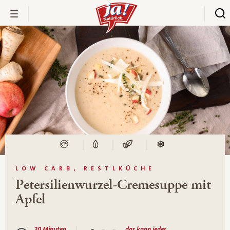
LOW CARB, RESTLKÜCHE
Petersilienwurzel-Cremesuppe mit
Apfel
20 Minuten
das kann jeder