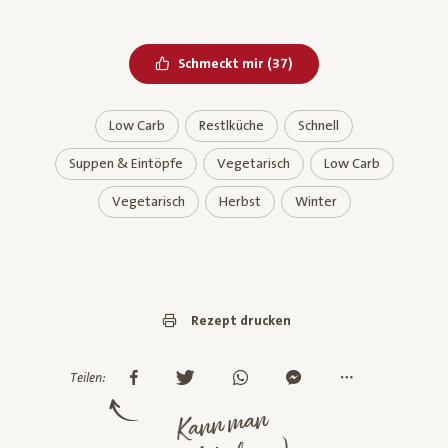
Bereits geliked
Schmeckt mir
(
37
)
Low Carb
Restlküche
Schnell
Suppen & Eintöpfe
Vegetarisch
Low Carb
Vegetarisch
Herbst
Winter
Rezept drucken
Teilen:
Kann man