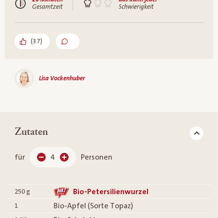
Gesamtzeit
Schwierigkeit
(
37
)
Lisa Vockenhuber
Zutaten
für
4
Personen
Bio-Petersilienwurzel
250
g
Bio-Apfel (Sorte Topaz)
1