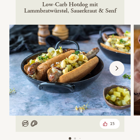
Low-Carb Hotdog mit
Lammbratwürstel, Sauerkraut & Senf
15
Low Carb
Mit Fleisch