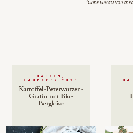
*Ohne Einsatz von che
BACKEN,
HAUPTGERICHTE
HA
Kartoffel-Peterwurzen-
Gratin mit Bio-
Bergkäse