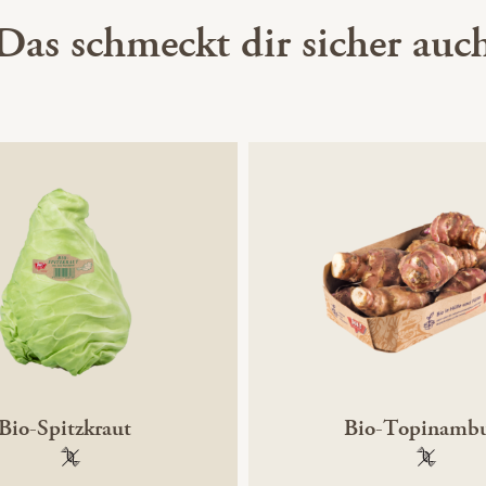
Das schmeckt dir sicher auc
Bio-Spitzkraut
Bio-Topinamb
100 % gentechnikfrei
100 % ge