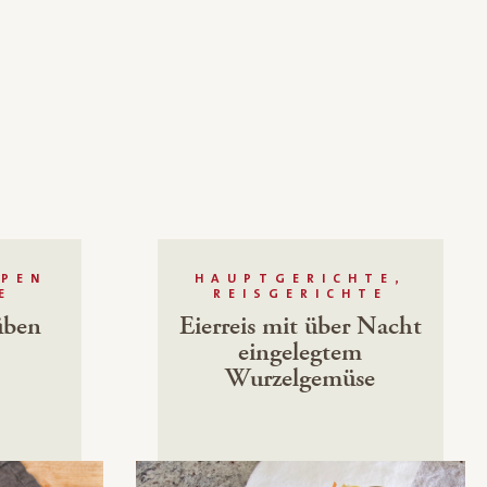
PPEN
HAUPTGERICHTE,
E
REISGERICHTE
üben
Eierreis mit über Nacht
eingelegtem
Wurzelgemüse