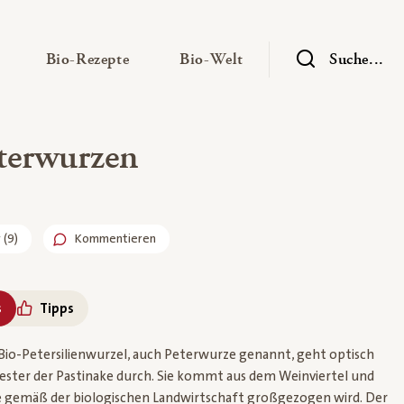
— Untermenü ausklappen
— Untermenü ausklappen
— Untermenü ausklap
Bio-Rezepte
Bio-Welt
Suche...
terwurzen
r
(
9
)
Kommentieren
s
Tipps
h Bio-Petersilienwurzel, auch Peterwurze genannt, geht optisch
wester der Pastinake durch. Sie kommt aus dem Weinviertel und
e gemäß der biologischen Landwirtschaft großgezogen wird. Der