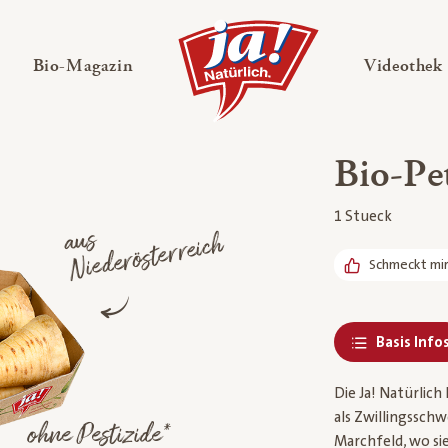
en
Untermenü ausklappen
— Untermenü ausklappen
Bio-Magazin
Videothek
Bio-Pe
1 Stueck
a
us
Nie
derösterreic
h
Schmeckt mi
Basis Info
Die Ja! Natürlic
als Zwillingssch
ohne Pestizide*
Marchfeld, wo si