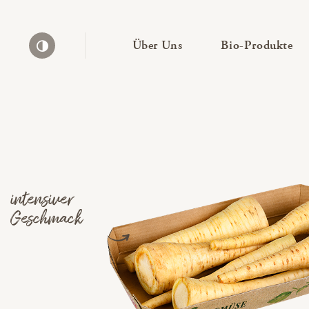
— Untermenü ausklapp
— 
Über Uns
Bio-Produkte
Kontrast erhöhen
intensiver
Geschmack