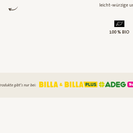
leicht-würzige un
100 % BIO
rodukte gibt's nur bei: