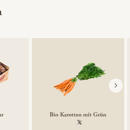
h
ur
Bio-Karotten mit Grün
ntechnikfrei
100 % gentechnikfrei