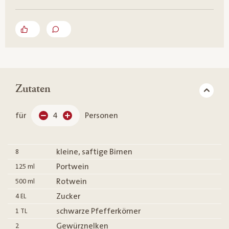
Zutaten
für
4
Personen
kleine, saftige Birnen
8
Portwein
125
ml
Rotwein
500
ml
Zucker
4
EL
schwarze Pfefferkörner
1
TL
Gewürznelken
2