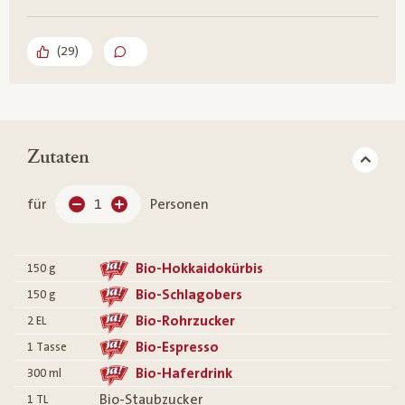
(
29
)
Zutaten
für
1
Personen
Bio-Hokkaidokürbis
150
g
Bio-Schlagobers
150
g
Bio-Rohrzucker
2
EL
Bio-Espresso
1
Tasse
Bio-Haferdrink
300
ml
Bio-Staubzucker
1
TL