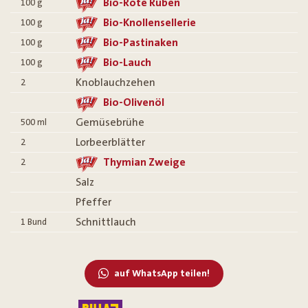
Bio-Rote Rüben
100
g
Bio-Knollensellerie
100
g
Bio-Pastinaken
100
g
Bio-Lauch
100
g
Knoblauchzehen
2
Bio-Olivenöl
Gemüsebrühe
500
ml
Lorbeerblätter
2
Thymian Zweige
2
Salz
Pfeffer
Schnittlauch
1
Bund
auf WhatsApp teilen!