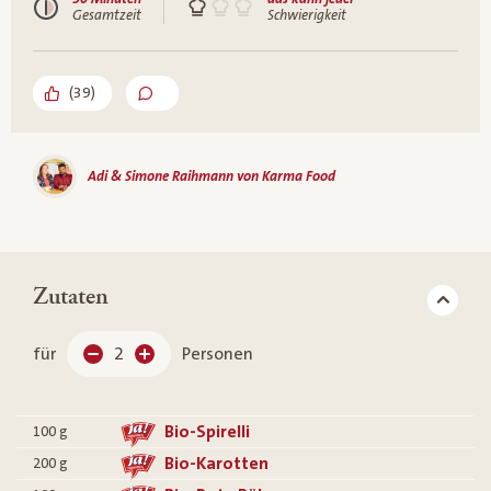
Gesamtzeit
Schwierigkeit
(
39
)
Adi & Simone Raihmann von Karma Food
Zutaten
für
2
Personen
Bio-Spirelli
100
g
Bio-Karotten
200
g