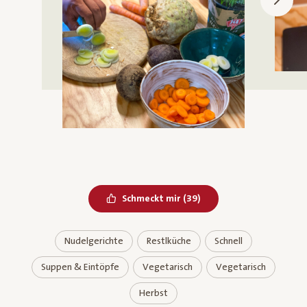
Bereits geliked
Schmeckt mir
(
39
)
Nudelgerichte
Restlküche
Schnell
Suppen & Eintöpfe
Vegetarisch
Vegetarisch
Herbst