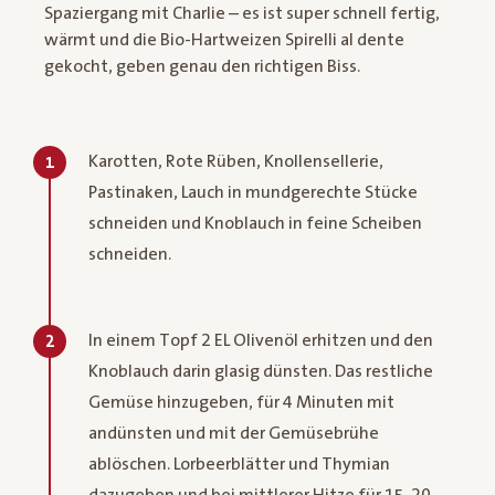
Spaziergang mit Charlie – es ist super schnell fertig,
wärmt und die Bio-Hartweizen Spirelli al dente
gekocht, geben genau den richtigen Biss.
Karotten, Rote Rüben, Knollensellerie,
1
Pastinaken, Lauch in mundgerechte Stücke
schneiden und Knoblauch in feine Scheiben
schneiden.
In einem Topf 2 EL Olivenöl erhitzen und den
2
Knoblauch darin glasig dünsten. Das restliche
Gemüse hinzugeben, für 4 Minuten mit
andünsten und mit der Gemüsebrühe
ablöschen. Lorbeerblätter und Thymian
dazugeben und bei mittlerer Hitze für 15-20