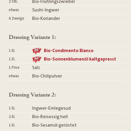
Bio-Frühlingszwiebel
2
Stk.
Sushi-Ingwer
etwas
Bio-Koriander
6
Zweige
Dressing Variante 1:
Bio-Condimento Bianco
1
EL
Bio-Sonnenblumenöl kaltgepresst
1
EL
Salz
1
Prise
Bio-Chilipulver
etwas
Dressing Variante 2:
Ingwer-Einlegesud
1
EL
Bio-Reisessig hell
2
EL
Bio-Sesamöl geröstet
1
EL