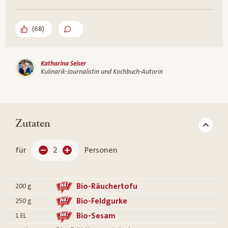
(
68
)
Katharina Seiser
Kulinarik-Journalistin und Kochbuch-Autorin
Zutaten
für
2
Personen
Bio-Räuchertofu
200
g
Bio-Feldgurke
250
g
Bio-Sesam
1
EL