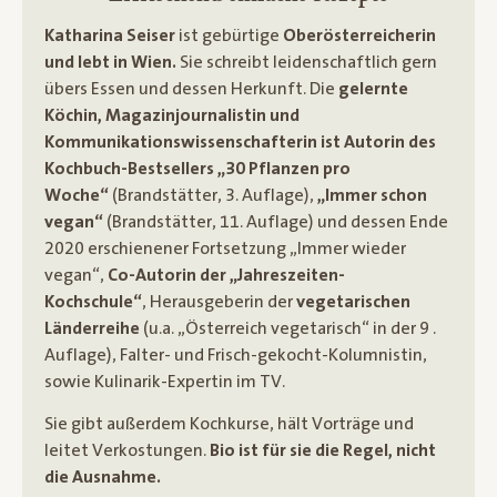
Katharina Seiser
ist gebürtige
Oberösterreicherin
und lebt in Wien.
Sie schreibt leidenschaftlich gern
übers Essen und dessen Herkunft. Die
gelernte
Köchin, Magazinjournalistin und
Kommunikationswissenschafterin ist Autorin des
Kochbuch-Bestsellers „30 Pflanzen pro
Woche“
(Brandstätter, 3. Auflage),
„Immer schon
vegan“
(Brandstätter, 11. Auflage) und dessen Ende
2020 erschienener Fortsetzung „Immer wieder
vegan“,
Co-Autorin der „Jahreszeiten-
Kochschule“
, Herausgeberin der
vegetarischen
Länderreihe
(u.a. „Österreich vegetarisch“ in der 9 .
Auflage), Falter- und Frisch-gekocht-Kolumnistin,
sowie Kulinarik-Expertin im TV.
Sie gibt außerdem Kochkurse, hält Vorträge und
leitet Verkostungen.
Bio ist für sie die Regel, nicht
die Ausnahme.