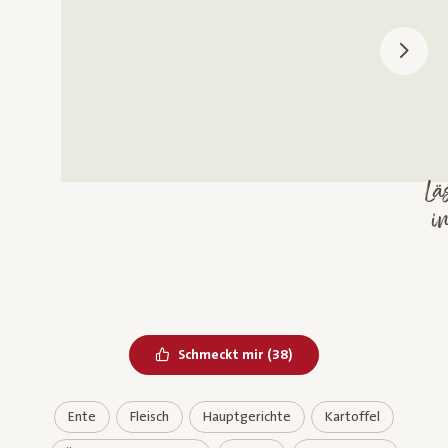
L
B
in
Bereits geliked
Schmeckt mir
(
38
)
Ente
Fleisch
Hauptgerichte
Kartoffel