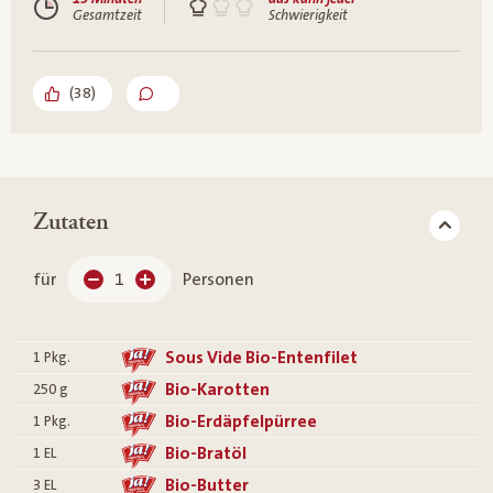
Gesamtzeit
Schwierigkeit
(
38
)
Zutaten
für
1
Personen
Sous Vide Bio-Entenfilet
1
Pkg.
Bio-Karotten
250
g
Bio-Erdäpfelpürree
1
Pkg.
Bio-Bratöl
1
EL
Bio-Butter
3
EL