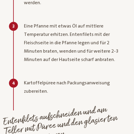
werden.
Eine Pfanne mit etwas Öl auf mittlere
3
Temperatur erhitzen. Entenfilets mit der
Fleischseite in die Pfanne legen und für 2
Minuten braten, wenden und für weitere 2-3
Minuten auf der Hautseite scharf anbraten.
Kartoffelpüree nach Packungsanweisung
4
zubereiten.
Entenfilets aufschneiden und a
m
Teller
mit
Püree und den glasierten