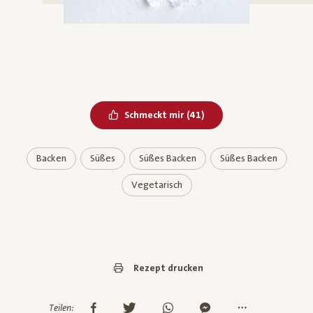
Bereits geliked
Schmeckt mir
(
41
)
Backen
Süßes
Süßes Backen
Süßes Backen
Vegetarisch
Rezept drucken
Teilen: