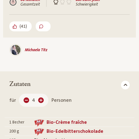
Gesamtzeit
Schwierigkeit
(
41
)
Michaela Titz
Zutaten
für
4
Personen
Bio-Crème fraîche
1
Becher
Bio-Edelbitterschokolade
200
g