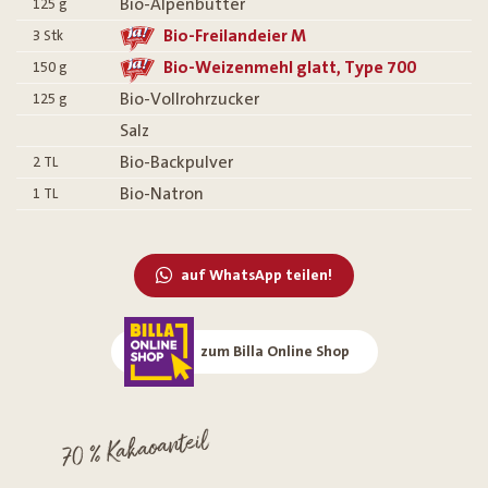
Bio-Alpenbutter
125
g
Bio-Freilandeier M
3
Stk
Bio-Weizenmehl glatt, Type 700
150
g
Bio-Vollrohrzucker
125
g
Salz
Bio-Backpulver
2
TL
Bio-Natron
1
TL
auf WhatsApp teilen!
zum Billa Online Shop
70 % Kakaoanteil