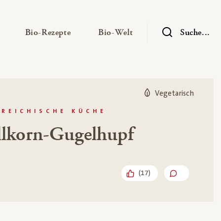
— Untermenü ausklappen
— Untermenü ausklappen
— Untermenü ausklap
Bio-Rezepte
Bio-Welt
Suche...
Vegetarisch
RREICHISCHE KÜCHE
llkorn-Gugelhupf
(
17
)