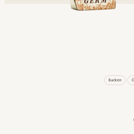
Backen
Ö