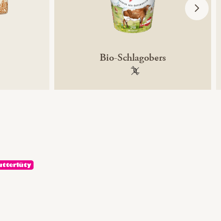
Bio-Schlagobers
ntechnikfrei
100 % gentechnikfrei