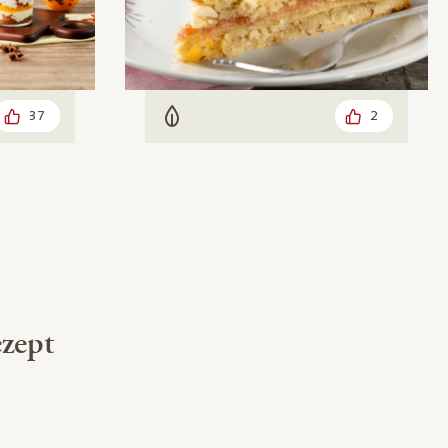
37
2
Vegetarisch
zept