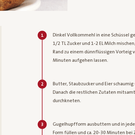
Dinkel Vollkornmehl in eine Schüssel g
1
1/2 TL Zucker und 1-2 EL Milch mische
Rand zu einem dünnflüssigen Vorteig 
Minuten aufgehen lassen.
Butter, Staubzucker und Eier schaumi
2
Danach die restlichen Zutaten mitsamt
durchkneten.
Gugelhupfform ausbuttern und in jede R
3
Form füllen und ca. 20-30 Minuten be