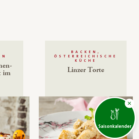
BACKEN,
N
ÖSTERREICHISCHE
KÜCHE
hen-
Linzer Torte
t im
Saisonkalender