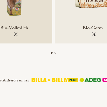
Bio-Vollmilch
Bio-Germ
100 % gentechnikfrei
100 % ge
rodukte gibt's nur bei: