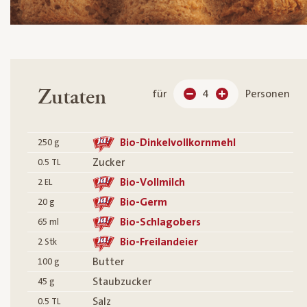
Zutaten
für
4
Personen
Bio-Dinkelvollkornmehl
250
g
Zucker
0.5
TL
Bio-Vollmilch
2
EL
Bio-Germ
20
g
Bio-Schlagobers
65
ml
Bio-Freilandeier
2
Stk
Butter
100
g
Staubzucker
45
g
Salz
0.5
TL