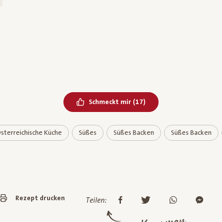
Bereits geliked
Schmeckt mir
(
17
)
sterreichische Küche
Süßes
Süßes Backen
Süßes Backen
Rezept drucken
Teilen: