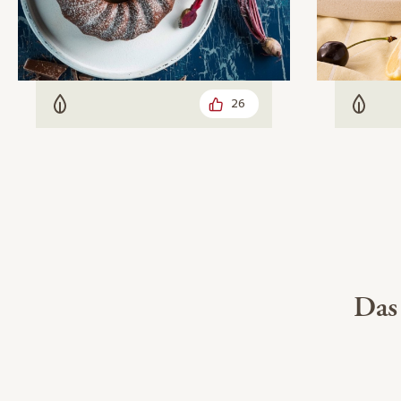
26
Vegetarisch
Veget
Das