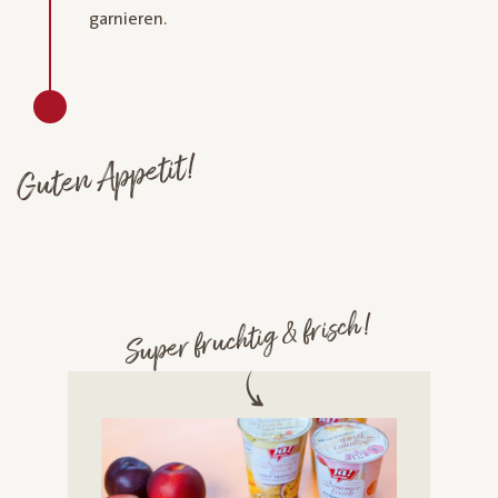
garnieren.
Guten Appetit!
Super fruchtig & frisch!