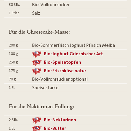
Bio-Vollrohrzucker
30
Stk.
Salz
1
Prise
Für die Cheesecake-Masse:
Bio-Sommerfrisch Joghurt Pfirsich Melba
200
g
Bio-Joghurt Griechischer Art
100
g
Bio-Speisetopfen
250
g
Bio-Frischkäse natur
175
g
Bio-Vollrohrzucker optional
70
g
Speisestärke
1
EL
Für die Nektarinen-Füllung:
Bio-Nektarinen
2
Stk.
Bio-Butter
1
EL