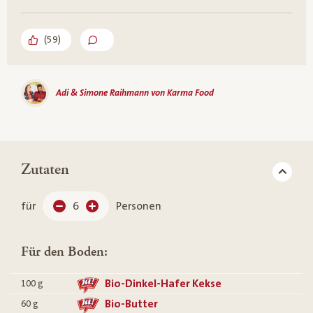
(
59
)
Adi & Simone Raihmann von Karma Food
Zutaten
für
6
Personen
Für den Boden:
Bio-Dinkel-Hafer Kekse
100
g
Bio-Butter
60
g