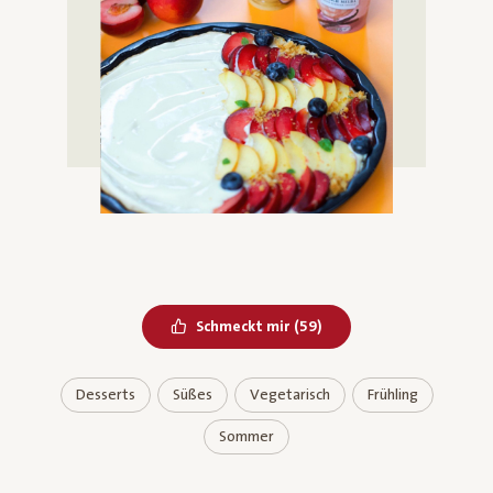
Bereits geliked
Schmeckt mir
(
59
)
Desserts
Süßes
Vegetarisch
Frühling
Sommer