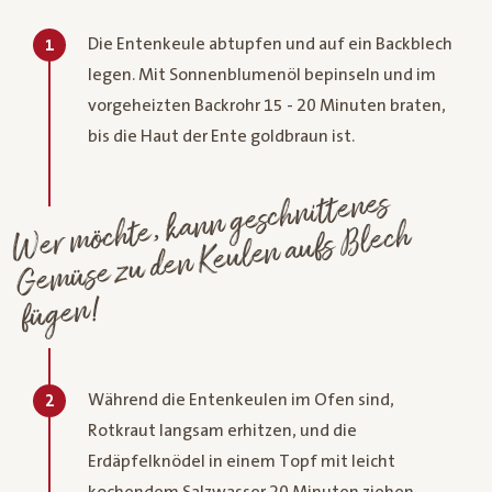
Die Entenkeule abtupfen und auf ein Backblech
1
legen. Mit Sonnenblumenöl bepinseln und im
vorgeheizten Backrohr 15 - 20 Minuten braten,
bis die Haut der Ente goldbraun ist.
Wer
möchte, kann geschnittenes
Ge
müse zu den Keulen aufs
Blech
fügen!
Während die Entenkeulen im Ofen sind,
2
Rotkraut langsam erhitzen, und die
Erdäpfelknödel in einem Topf mit leicht
kochendem Salzwasser 20 Minuten ziehen