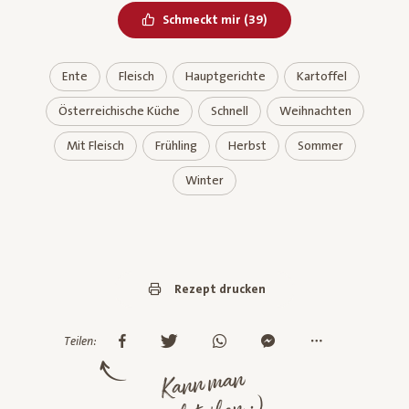
Bereits geliked
Schmeckt mir
(
39
)
Ente
Fleisch
Hauptgerichte
Kartoffel
Österreichische Küche
Schnell
Weihnachten
Mit Fleisch
Frühling
Herbst
Sommer
Winter
Rezept drucken
Teilen:
Kann man