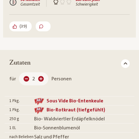
Gesamtzeit
Schwierigkeit
(
39
)
Zutaten
für
2
Personen
Sous Vide Bio-Entenkeule
1
Pkg.
Bio-Rotkraut (tiefgefühlt)
1
Pkg.
Bio- Waldviertler Erdäpfelknödel
250
g
Bio-Sonnenblumenöl
1
EL
Salz und Pfeffer
nach Belieben