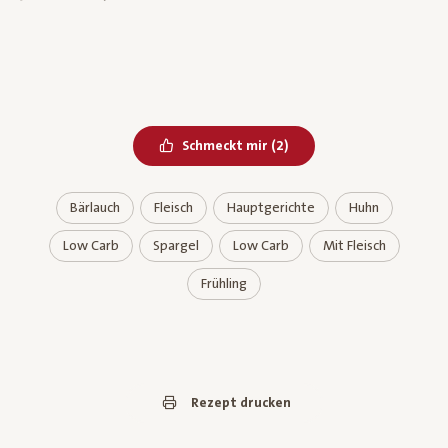
Bereits geliked
Schmeckt mir
(
2
)
Bärlauch
Fleisch
Hauptgerichte
Huhn
Low Carb
Spargel
Low Carb
Mit Fleisch
Frühling
Rezept drucken