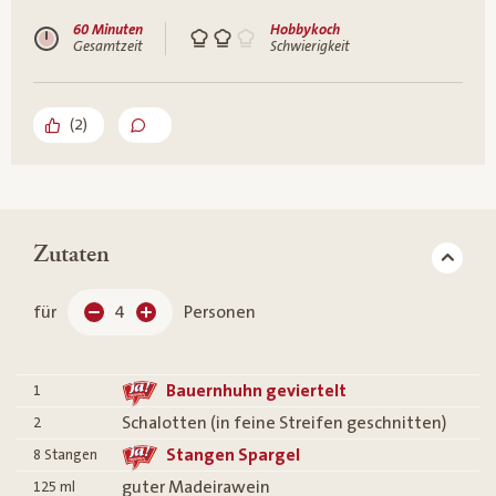
60 Minuten
Hobbykoch
Gesamtzeit
Schwierigkeit
(
2
)
Zutaten
für
4
Personen
Bauernhuhn geviertelt
1
Schalotten (in feine Streifen geschnitten)
2
Stangen Spargel
8
Stangen
guter Madeirawein
125
ml