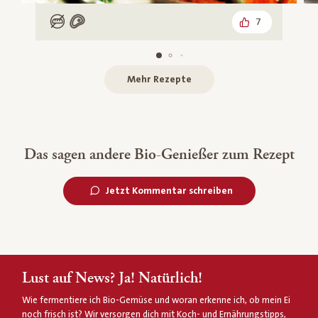
7
Low Carb
Mit Fleisch
Mehr Rezepte
Das sagen andere Bio-Genießer zum Rezept
Jetzt Kommentar schreiben
Lust auf News? Ja! Natürlich!
Wie fermentiere ich Bio-Gemüse und woran erkenne ich, ob mein Ei
noch frisch ist? Wir versorgen dich mit Koch- und Ernährungstipps,