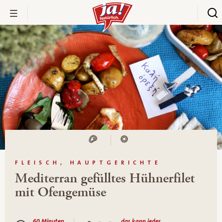
FLEISCH, HAUPTGERICHTE
Mediterran gefülltes Hühnerfilet
mit Ofengemüse
60 Minuten
das kann jeder