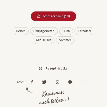
Bereits geliked
Schmeckt mir
(
13
)
Fleisch
Hauptgerichte
Huhn
Kartoffel
Mit Fleisch
Sommer
Rezept drucken
Teilen:
Kann man
auch teilen :)