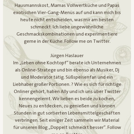
Hausmannskost, Mamas Vollwertküche und Papas
exotischen Vier-Gang-Menüs auf und kann mich bis
heute nicht entscheiden, was mir am besten
schmeckt. Ich liebe ungewöhnliche
Geschmackskombinationen und experimentiere
gerne in der Küche. Follow me on Twitter.
Jürgen Haslauer
Im „Leben ohne Kochtopf“ berate ich Unternehmen
als Online-Stratege und bin ebenso als Musiker, Dj
und Moderator tätig. Süßspeisenfan und ein
Liebhaber großer Portionen. ? Wie es sich für richtige
Onliner gehört, haben Ally und ich uns über Twitter
kennengelernt. Wir lieben es beide zu kochen,
Neues zu entdecken, zu genießen und können
Stunden in gut sortierten Lebensmittelgeschäften
verbringen. Seit einiger Zeit sammeln wir Material
für unseren Blog „Doppelt schmeckt besser“. Follow