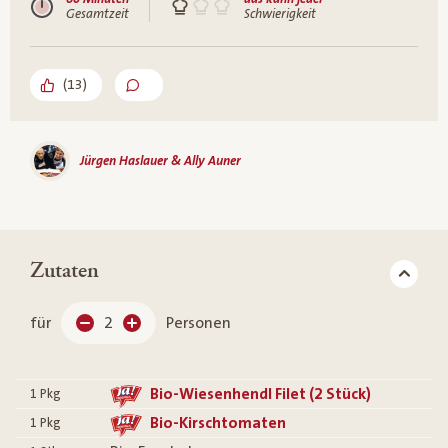
Gesamtzeit
Schwierigkeit
(
13
)
Jürgen Haslauer & Ally Auner
Zutaten
für
2
Personen
Bio-Wiesenhendl Filet (2 Stück)
1
Pkg
Bio-Kirschtomaten
1
Pkg