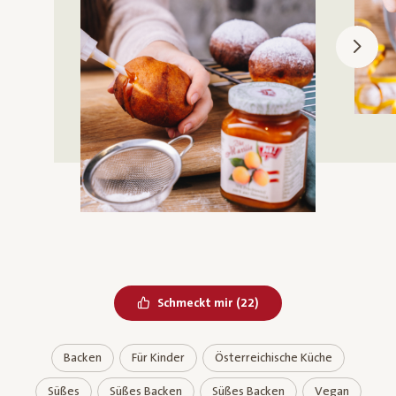
Bereits geliked
Schmeckt mir
(
22
)
Backen
Für Kinder
Österreichische Küche
Süßes
Süßes Backen
Süßes Backen
Vegan