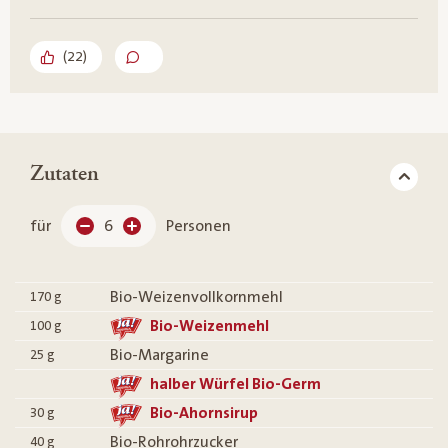
(
22
)
Zutaten
für
6
Personen
Bio-Weizenvollkornmehl
170
g
Bio-Weizenmehl
100
g
Bio-Margarine
25
g
halber Würfel Bio-Germ
Bio-Ahornsirup
30
g
Bio-Rohrohrzucker
40
g