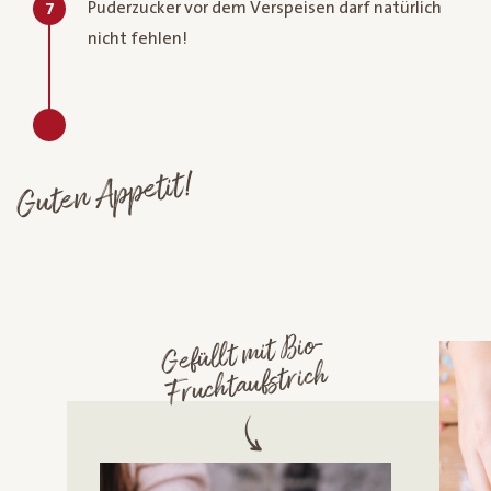
Puderzucker vor dem Verspeisen darf natürlich
7
nicht fehlen!
Guten Appetit!
Gefüllt
mit
Bio-
Fruchtaufstrich