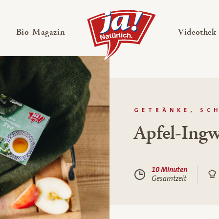
en
Untermenü ausklappen
— Untermenü ausklappen
Bio-Magazin
Videothek
GETRÄNKE, SC
Apfel-Ing
10 Minuten
Gesamtzeit