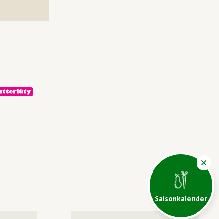
gentechnikfrei
Saisonkalender