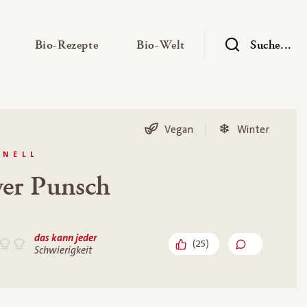
— Untermenü ausklappen
— Untermenü ausklappen
— Untermenü ausklap
Bio-Rezepte
Bio-Welt
Suche...
Vegan
Winter
HNELL
wer Punsch
das kann jeder
(
25
)
Schwierigkeit