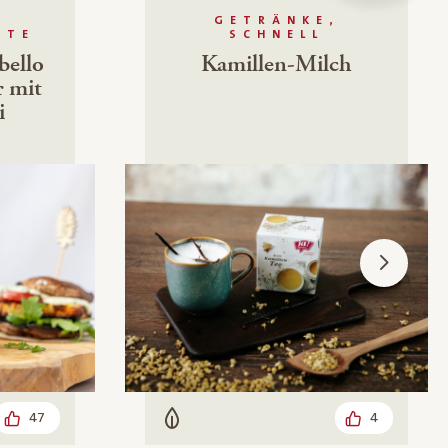
GETRÄNKE,
HTE
SCHNELL
bello
Kamillen-Milch
r mit
i
47
4
Vegetarisch