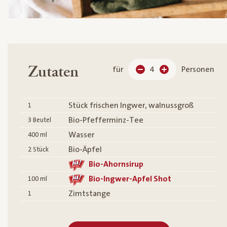
Zutaten
für
4
Personen
Stück frischen Ingwer, walnussgroß
1
Bio-Pfefferminz-Tee
3
Beutel
Wasser
400
ml
Bio-Äpfel
2
Stück
Bio-Ahornsirup
Bio-Ingwer-Apfel Shot
100
ml
Zimtstange
1