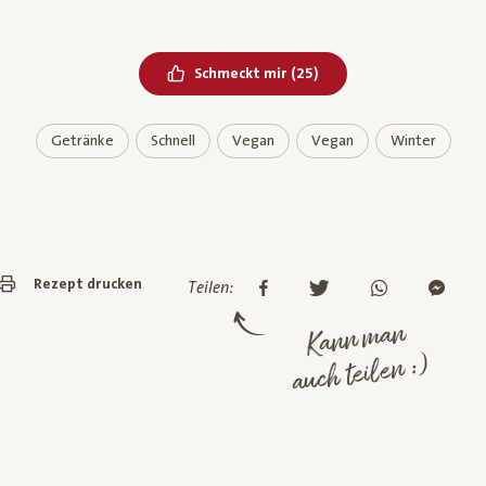
Bereits geliked
Schmeckt mir
(
25
)
Getränke
Schnell
Vegan
Vegan
Winter
Rezept drucken
Teilen:
Kann man
auch teilen :)