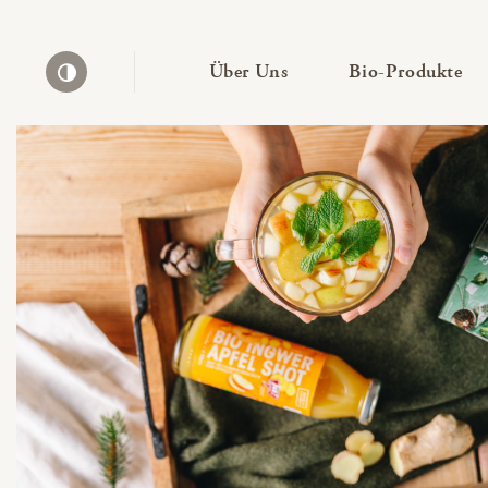
— Untermenü ausklapp
— 
Über Uns
Bio-Produkte
Kontrast erhöhen