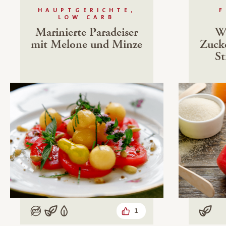
HAUPTGERICHTE,
F
LOW CARB
Marinierte Paradeiser
W
mit Melone und Minze
Zuck
St
1
Low Carb
Vegan
Vegetarisch
Vega