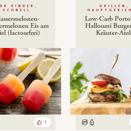
ÜR KINDER,
GRILLEN,
SCHNELL
HAUPTGERIC
assermelonen-
Low-Carb Porto
ermelonen Eis am
Halloumi Burge
iel (lactosefrei)
Kräuter-Aiol
7
n
Low Carb
Vegetarisch