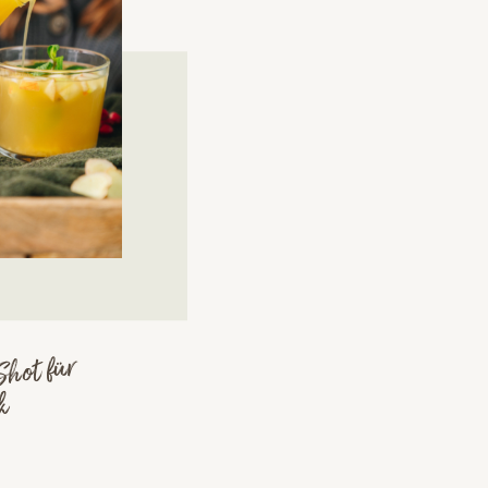
Shot für
ck