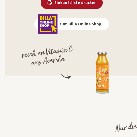
Einkaufsliste drucken
zum Billa Online Shop
reich an Vita
min C
aus Acerola
Nur die