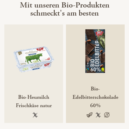
Mit unseren Bio-Produkten
schmeckt's am besten
Bio-
Bio-Heumilch
Edelbitterschokolade
Frischkäse natur
60%
100 % gentechnikfrei
100% pflanzlich
vegan
100 % gentechni
100 % palmö