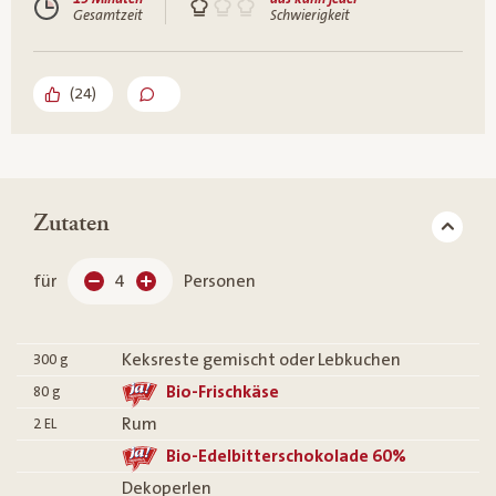
Gesamtzeit
Schwierigkeit
(
24
)
Zutaten
für
4
Personen
Keksreste gemischt oder Lebkuchen
300
g
Bio-Frischkäse
80
g
Rum
2
EL
Bio-Edelbitterschokolade 60%
Dekoperlen