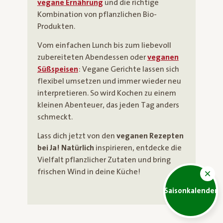
vegane Ernährung
und die richtige
Kombination von pflanzlichen Bio-
Produkten.
Vom einfachen Lunch bis zum liebevoll
zubereiteten Abendessen oder
veganen
Süßspeisen
: Vegane Gerichte lassen sich
flexibel umsetzen und immer wieder neu
interpretieren. So wird Kochen zu einem
kleinen Abenteuer, das jeden Tag anders
schmeckt.
Lass dich jetzt von den
veganen Rezepten
bei Ja! Natürlich
inspirieren, entdecke die
Vielfalt pflanzlicher Zutaten und bring
frischen Wind in deine Küche!
Saisonkalender