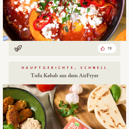
78
Vegan
HAUPTGERICHTE, SCHNELL
Tofu Kebab aus dem AirFryer