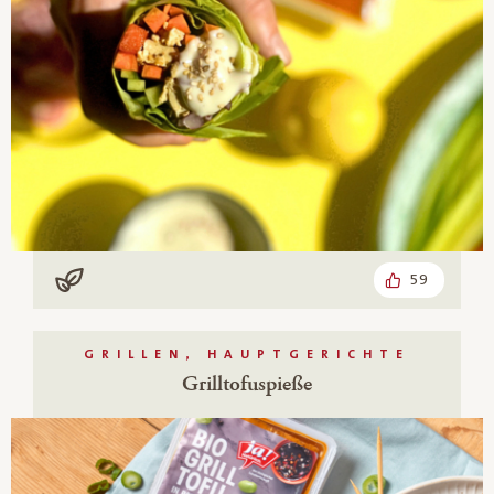
59
Vegan
GRILLEN, HAUPTGERICHTE
Grilltofuspieße