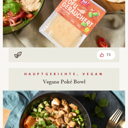
73
Vegan
HAUPTGERICHTE, VEGAN
Vegane Poké Bowl