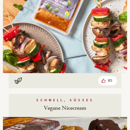
85
Vegan
SCHNELL, SÜSSES
Vegane Nicecream