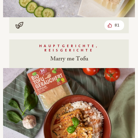
81
Vegan
HAUPTGERICHTE,
REISGERICHTE
Marry me Tofu