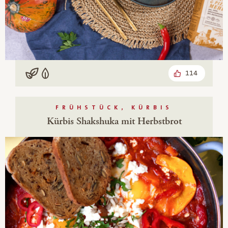
114
Vegan
Vegetarisch
FRÜHSTÜCK, KÜRBIS
Kürbis Shakshuka mit Herbstbrot