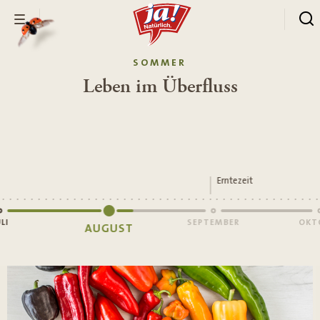
SOMMER
ues
Leben im Überfluss
Erntezeit
LI
SEPTEMBER
OKT
AUGUST