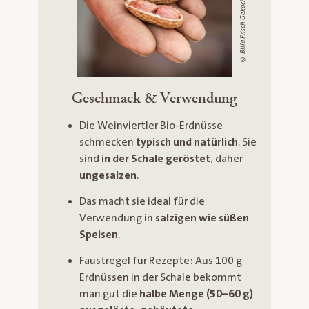
© Billa Frisch Gekocht / Stefan Knittel
Geschmack & Verwendung
Die Weinviertler Bio-Erdnüsse
schmecken
typisch und natürlich
. Sie
sind i
n der Schale geröstet
, daher
ungesalzen
.
Das macht sie ideal für die
Verwendung in
salzigen wie süßen
Speisen
.
Faustregel für Rezepte: Aus 100 g
Erdnüssen in der Schale bekommt
man gut die
halbe Menge (50–60 g)