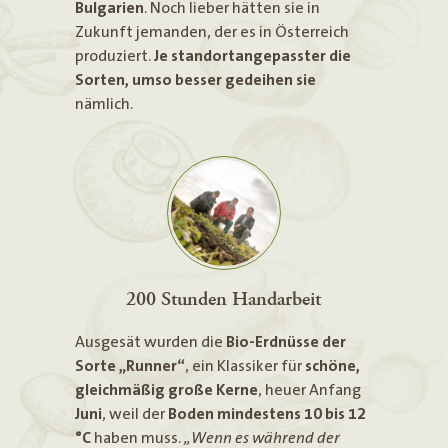
Bulgarien
. Noch lieber hätten sie in
Zukunft jemanden, der es in Österreich
produziert.
Je standortangepasster die
Sorten, umso besser gedeihen sie
nämlich.
200 Stunden Handarbeit
Ausgesät wurden die
Bio-Erdnüsse der
Sorte „Runner“
, ein Klassiker für
schöne,
gleichmäßig große Kerne
, heuer Anfang
Juni
, weil der
Boden mindestens 10 bis 12
°C
haben muss.
„Wenn es während der