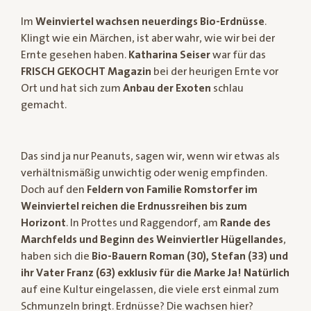
Im
Weinviertel wachsen neuerdings Bio-Erdnüsse
.
Klingt wie ein Märchen, ist aber wahr, wie wir bei der
Ernte gesehen haben.
Katharina Seiser
war für das
FRISCH GEKOCHT Magazin
bei der heurigen Ernte vor
Ort und hat sich zum
Anbau der Exoten
schlau
gemacht.
Das sind ja nur Peanuts, sagen wir, wenn wir etwas als
verhältnismäßig unwichtig oder wenig empfinden.
Doch auf den
Feldern von Familie Romstorfer im
Weinviertel reichen die Erdnussreihen bis zum
Horizont
. In Prottes und Raggendorf, am
Rande des
Marchfelds und Beginn des Weinviertler Hügellandes
,
haben sich die
Bio-Bauern Roman (30), Stefan (33) und
ihr Vater Franz (63) exklusiv für die Marke Ja! Natürlich
auf eine Kultur eingelassen, die viele erst einmal zum
Schmunzeln bringt. Erdnüsse? Die wachsen hier?