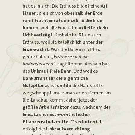
hat es in sich: Die Erdnuss bildet eine
Art
Lianen
, die sich von
oberhalb der Erde
samt Fruchtansatz einzeln in die Erde
bohren
, weil die Frucht
beim Reifen kein
Licht verträgt
. Deshalb heißt sie auch
Erdnuss, weil sie
tatsächlich unter der
Erde wächst
. Was die Bauern nicht so
gerne haben:
„Erdnüsse sind nie
bodendeckend“
, sagt Roman, deshalb hat
das
Unkraut freie Bahn
. Und weil es
Konkurrenz für die eigentliche
Nutzpflanze
ist und ihr die Nährstoffe
wegschnappt, muss man es entfernen. Im
Bio-Landbau kommt daher jetzt der
größte Arbeitsfaktor
dazu: Nachdem der
Einsatz chemisch-synthetischer
Pflanzenschutzmittel ** verboten
ist,
erfolgt die
Unkrautvernichtung