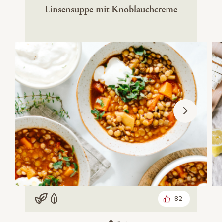
Linsensuppe mit Knoblauchcreme
82
Vegan
Vegetarisch