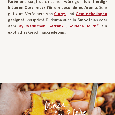
Farbe
und sorgt durch seinen
würzigen, leicht erdig-
bitteren Geschmack für ein besonderes Aroma
. Sehr
gut zum Verfeinern von
Currys
und
Gemüsebeilagen
geeignet, verspricht Kurkuma auch in
Smoothies
oder
dem
ayurvedischen Getränk „Goldene Milch“
ein
exotisches Geschmackserlebnis.
Wo
z
u
ver
we
n
de
n
?
l
a
ger
n
?
sc
h
mec
K
ur
k
u
m
a