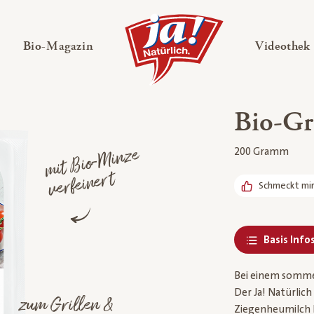
en
Untermenü ausklappen
— Untermenü ausklappen
Bio-Magazin
Videothek
Bio-Gri
mit
Bio-
Mi
nze
verfei
ne
200 Gramm
rt
Schmeckt mi
Basis Info
Bei einem sommerl
Der Ja! Natürlich
zum Grillen &
Ziegenheumilch h