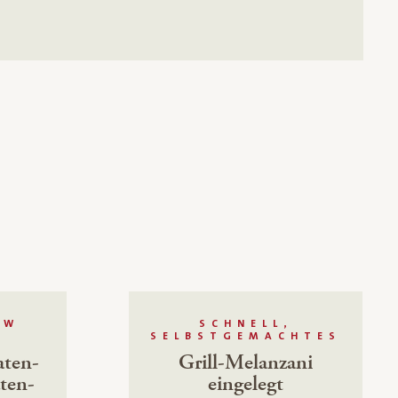
OW
SCHNELL,
SELBSTGEMACHTES
aten-
Grill-Melanzani
ten-
eingelegt