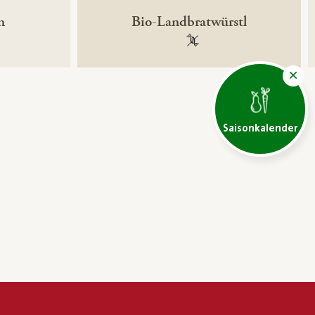
n
Bio-Landbratwürstl
ntechnikfrei
100 % gentechnikfrei
Saisonkalender