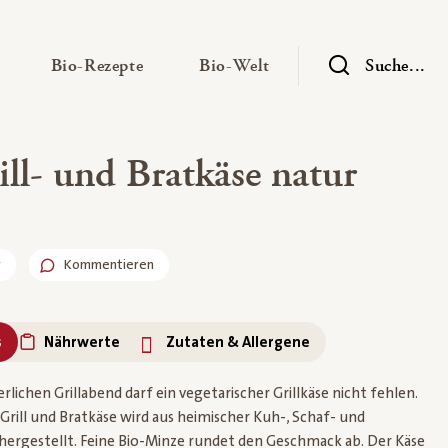
— Untermenü ausklappen
— Untermenü ausklappen
— Untermenü ausklap
Bio-Rezepte
Bio-Welt
Suche...
ll- und Bratkäse natur
r
Kommentieren
s
Nährwerte
Zutaten & Allergene
ichen Grillabend darf ein vegetarischer Grillkäse nicht fehlen.
 Grill und Bratkäse wird aus heimischer Kuh-, Schaf- und
ergestellt. Feine Bio-Minze rundet den Geschmack ab. Der Käse