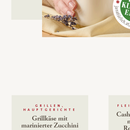
GRILLEN,
FLE
HAUPTGERICHTE
Cash
Grillkäse mit
m
marinierter Zucchini
R