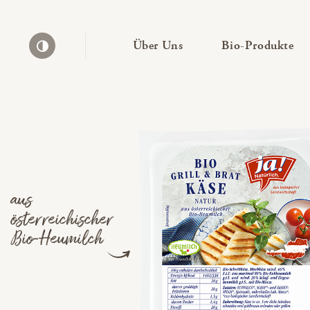
— Untermenü ausklapp
— 
Über Uns
Bio-Produkte
Kontrast erhöhen
aus
österreichischer
Bio-Heumilch