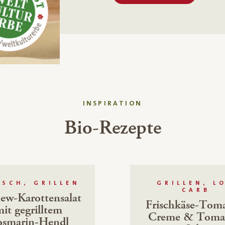
INSPIRATION
Bio-Rezepte
ISCH, GRILLEN
GRILLEN, L
CARB
ew-Karottensalat
Frischkäse-Tom
it gegrilltem
Creme & Toma
osmarin-Hendl