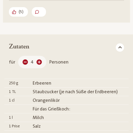
(
5
)
Zutaten
für
4
Personen
Erbeeren
250
g
Staubzucker (je nach Süße der Erdbeeren)
1
TL
Orangenlikör
1
cl
Für das Grießkoch:
Milch
1
l
Salz
1
Prise