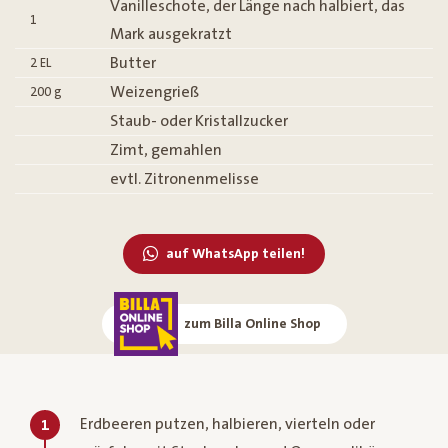
Vanilleschote, der Länge nach halbiert, das
1
Mark ausgekratzt
Butter
2
EL
Weizengrieß
200
g
Staub- oder Kristallzucker
Zimt, gemahlen
evtl. Zitronenmelisse
auf WhatsApp teilen!
zum Billa Online Shop
Erdbeeren putzen, halbieren, vierteln oder
1