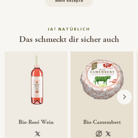
Mehr Rezepte
JA! NATÜRLICH
Das schmeckt dir sicher auch
Bio-Rosé Wein
Bio-Camembert
100 % gentechnikfrei
laktosefrei
100 % gentechn