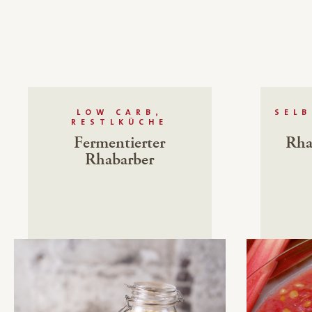
LOW CARB,
SEL
RESTLKÜCHE
Fermentierter
Rha
Rhabarber