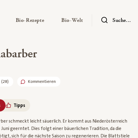
— Untermenü ausklappen
— Untermenü ausklappen
— Untermenü ausklap
Bio-Rezepte
Bio-Welt
Suche...
abarber
r
(
28
)
Kommentieren
s
Tipps
ber schmeckt leicht säuerlich. Er kommt aus Niederösterreich
 Juni geerntet. Dies folgt einer bäuerlichen Tradition, da die
tigt, sich für die nächste Saison zu regenerieren. Die Blattstiele