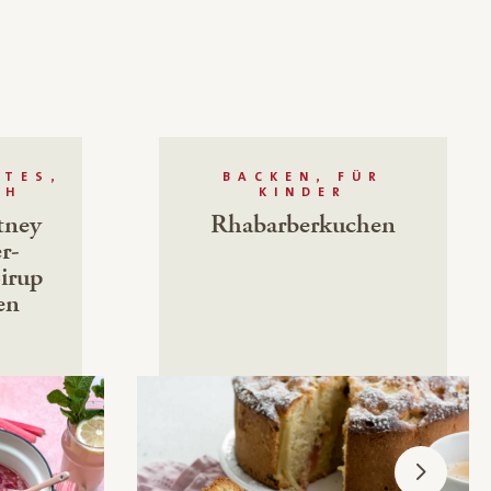
TES,
BACKEN, FÜR
CH
KINDER
tney
Rhabarberkuchen
r-
irup
en