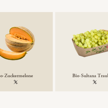
io-Zuckermelone
Bio-Sultana Tra
100 % gentechnikfrei
100 % ge