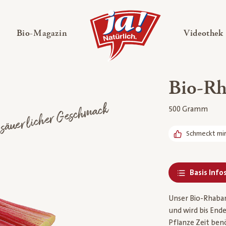
en
Untermenü ausklappen
— Untermenü ausklappen
Bio-Magazin
Videothek
Bio-Rh
t säuerlicher Geschmack
500 Gramm
Schmeckt mi
Basis Info
Unser Bio-Rhabar
und wird bis Ende
Pflanze Zeit benö