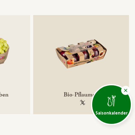
uben
Bio-Pflaumen
ntechnikfrei
100 % gentechnikfrei
Saisonkalender