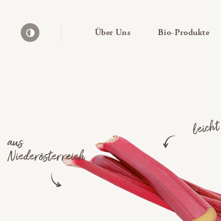
— Untermenü ausklapp
— 
Über Uns
Bio-Produkte
Kontrast erhöhen
leich
aus
Niederösterreich