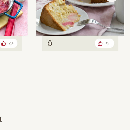
23
75
Vegetarisch
h