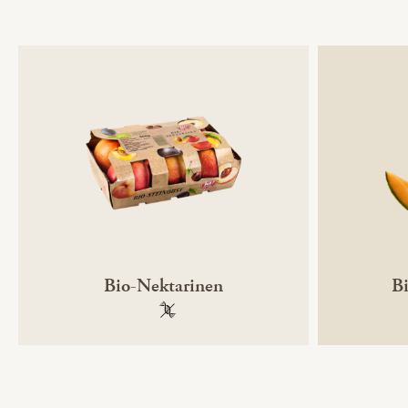
Bio-Nektarinen
B
100 % gentechnikfrei