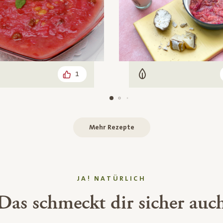
1
n
arisch
Vegetarisch
Mehr Rezepte
JA! NATÜRLICH
Das schmeckt dir sicher auc