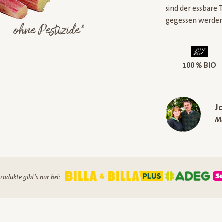
sind der essbare 
gegessen werden
ohne Pestizide*
100 % BIO
J
Ma
rodukte gibt's nur bei: