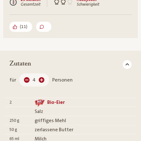
Gesamtzeit
Schwierigkeit
(
11
)
Zutaten
für
4
Personen
Bio-Eier
2
Salz
griffiges Mehl
250
g
zerlassene Butter
50
g
Milch
65
ml