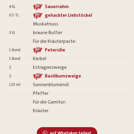
Sauerrahm
4
EL
gehackter Liebstöckel
0.5
TL
Muskatnuss
braune Butter
3
EL
Für die Kräuterpaste:
Petersilie
1
Bund
Kerbel
1
Bund
Estragonzweige
2
Basilikumzweige
2
Sonnenblumenöl
125
ml
Pfeffer
Für die Garnitur:
Kräuter
auf WhatsApp teilen!