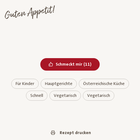
Guten Appetit!
Bereits geliked
Schmeckt mir
(
11
)
Für Kinder
Hauptgerichte
Österreichische Küche
Schnell
Vegetarisch
Vegetarisch
Rezept drucken