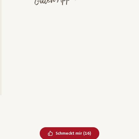
Bereits geliked
Schmeckt mir
(
16
)