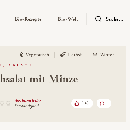
— Untermenü ausklappen
— Untermenü ausklappen
— Untermenü ausklap
Bio-Rezepte
Bio-Welt
Suche...
Vegetarisch
Herbst
Winter
E, SALATE
hsalat mit Minze
das kann jeder
(
16
)
Schwierigkeit