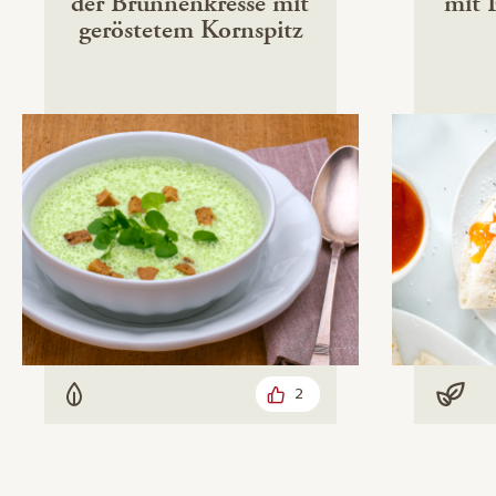
der Brunnenkresse mit
mit 
geröstetem Kornspitz
2
Vegetarisch
Vega