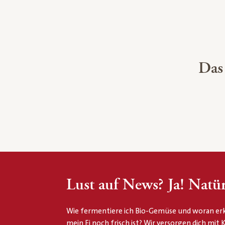
Das
Lust auf News? Ja! Natür
Wie fermentiere ich Bio-Gemüse und woran erk
mein Ei noch frisch ist? Wir versorgen dich mit