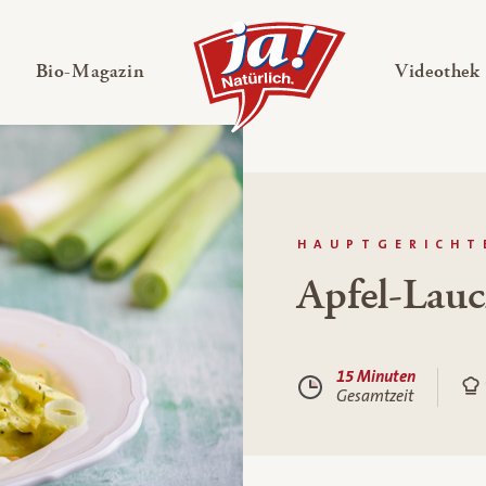
en
Untermenü ausklappen
— Untermenü ausklappen
Bio-Magazin
Videothek
HAUPTGERICHT
Apfel-Lauc
15 Minuten
Gesamtzeit