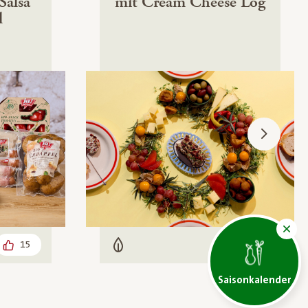
Salsa
mit Cream Cheese Log
l
15
63
Vegetarisch
Saisonkalender