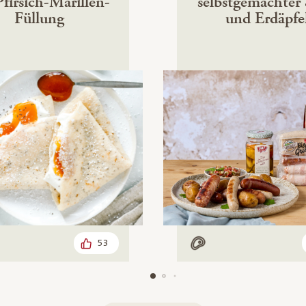
Pfirsich-Marillen-
selbstgemachter 
Füllung
und Erdäpfe
53
n
Mit Fleisch