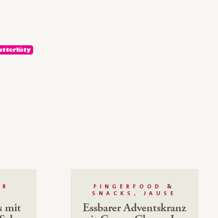
ÜR
FINGERFOOD &
SNACKS, JAUSE
s mit
Essbarer Adventskranz