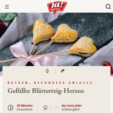
BACKEN, BESONDERE ANLÄSSE
Gefüllte Blätterteig-Herzen
30 Minuten
das kann jeder
Gesamtzeit
Schwierigkeit