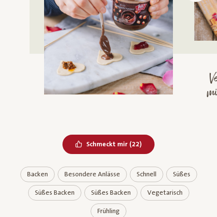
V
mi
Bereits geliked
Schmeckt mir
(
22
)
Backen
Besondere Anlässe
Schnell
Süßes
Süßes Backen
Süßes Backen
Vegetarisch
Frühling