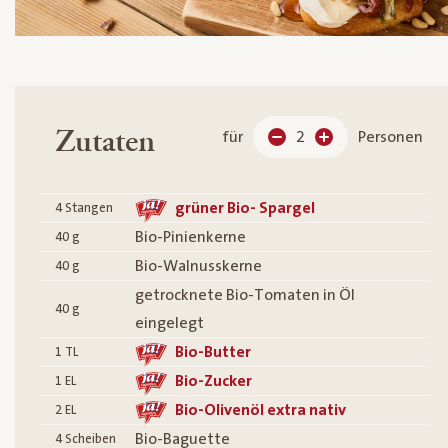
Zutaten
für
2
Personen
grüner Bio- Spargel
4
Stangen
Bio-Pinienkerne
40
g
Bio-Walnusskerne
40
g
getrocknete Bio-Tomaten in Öl
40
g
eingelegt
Bio-Butter
1
TL
Bio-Zucker
1
EL
Bio-Olivenöl extra nativ
2
EL
Bio-Baguette
4
Scheiben