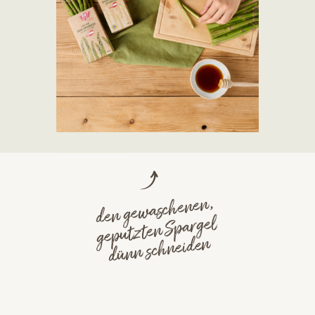
den gewaschenen,
geputzten Spargel
dünn schneiden