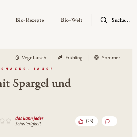
— Untermenü ausklappen
— Untermenü ausklappen
— Untermenü ausklap
Bio-Rezepte
Bio-Welt
Suche...
Vegetarisch
Frühling
Sommer
 SNACKS, JAUSE
it Spargel und
das kann jeder
(
26
)
Schwierigkeit