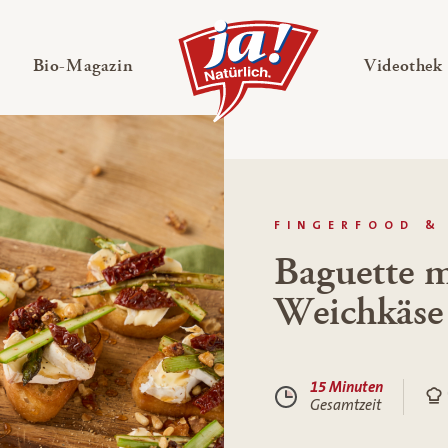
en
Untermenü ausklappen
— Untermenü ausklappen
Bio-Magazin
Videothek
FINGERFOOD &
Baguette m
Weichkäse
15 Minuten
Gesamtzeit