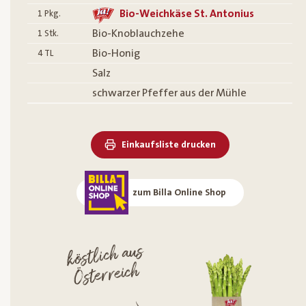
Bio-Weichkäse St. Antonius
1
Pkg.
Bio-Knoblauchzehe
1
Stk.
Bio-Honig
4
TL
Salz
schwarzer Pfeffer aus der Mühle
Einkaufsliste drucken
zum Billa Online Shop
köstlich aus
Österreich