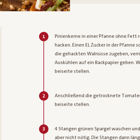
Pinienkerne in einer Pfanne ohne Fett 
1
hacken. Einen EL Zucker in der Pfanne 
die gehackten Walnüsse zugeben, verrü
Auskühlen auf ein Backpapier geben. W
beiseite stellen.
Anschließend die getrocknete Tomaten
2
beiseite stellen.
4 Stangen grünen Spargel waschen und 
3
aber nicht nötig. Die Stangen dann län