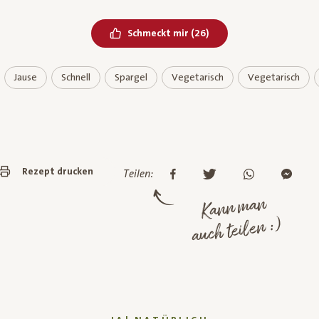
Bereits geliked
Schmeckt mir
(
26
)
Jause
Schnell
Spargel
Vegetarisch
Vegetarisch
Rezept drucken
Teilen:
Kann man
auch teilen :)