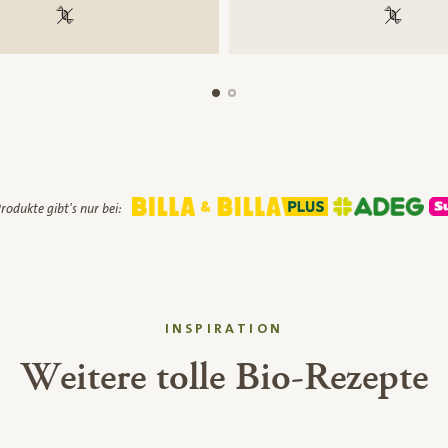
100 % gentechnikfrei
100 % ge
rodukte gibt's nur bei:
INSPIRATION
Weitere tolle Bio-Rezepte