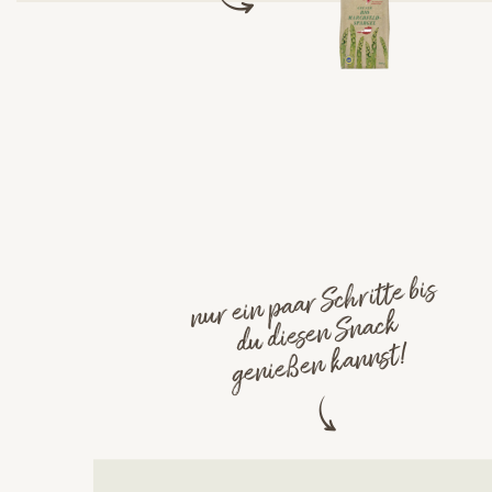
nur ein paar Schritte bis
du diesen Snack
genießen kannst!