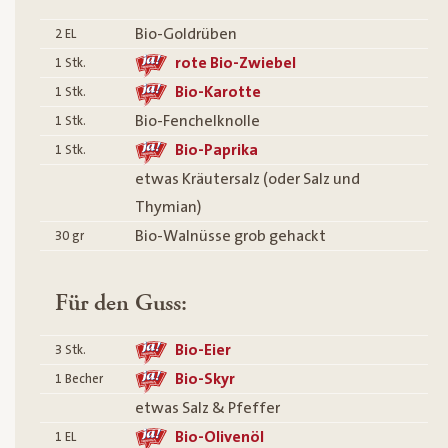
Bio-Goldrüben
2
EL
rote Bio-Zwiebel
1
Stk.
Bio-Karotte
1
Stk.
Bio-Fenchelknolle
1
Stk.
Bio-Paprika
1
Stk.
etwas Kräutersalz (oder Salz und
Thymian)
Bio-Walnüsse grob gehackt
30
gr
Für den Guss:
Bio-Eier
3
Stk.
Bio-Skyr
1
Becher
etwas Salz & Pfeffer
Bio-Olivenöl
1
EL