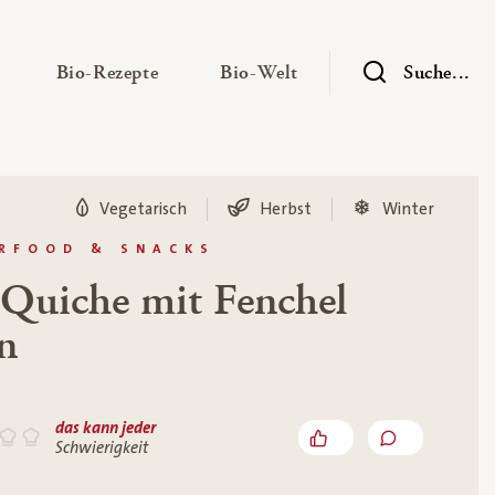
— Untermenü ausklappen
— Untermenü ausklappen
— Untermenü ausklap
Bio-Rezepte
Bio-Welt
Suche...
Vegetarisch
Herbst
Winter
ERFOOD & SNACKS
Quiche mit Fenchel
n
das kann jeder
Schwierigkeit