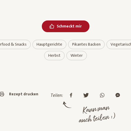
Schmeckt mir
rfood & Snacks
Hauptgerichte
Pikantes Backen
Vegetarisc
Herbst
Winter
Rezept drucken
Teilen:
Kann man
auch teilen :)