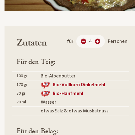
Zutaten
für
4
Personen
Für den Teig:
Bio-Alpenbutter
100
gr
Bio-Vollkorn Dinkelmehl
170
gr
Bio-Hanfmehl
30
gr
Wasser
70
ml
etwas Salz & etwas Muskatnuss
Für den Belag: