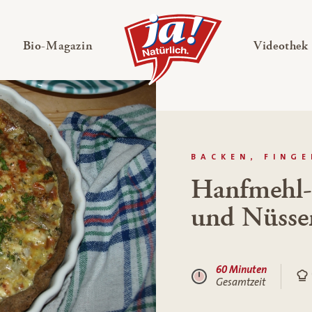
en
Untermenü ausklappen
— Untermenü ausklappen
Bio-Magazin
Videothek
BACKEN, FING
Hanfmehl-
und Nüsse
60 Minuten
Gesamtzeit