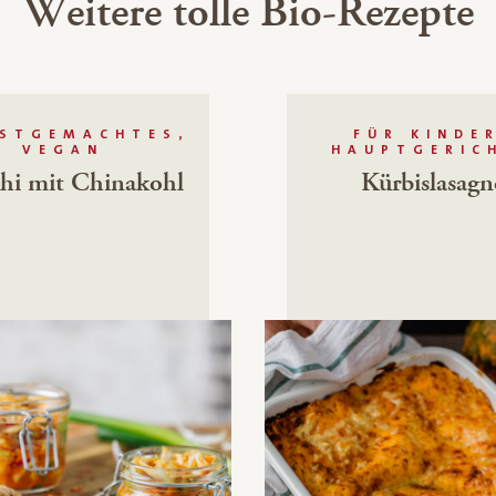
Weitere tolle Bio-Rezepte
BSTGEMACHTES,
FÜR KINDE
VEGAN
HAUPTGERIC
hi mit Chinakohl
Kürbislasagn