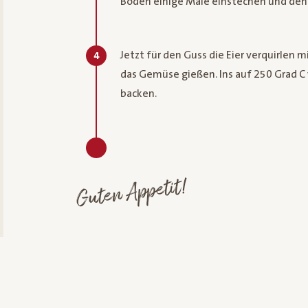
Boden einige Male einstechen und den G
Jetzt für den Guss die Eier verquirlen
4
das Gemüse gießen. Ins auf 250 Grad C 
backen.
Guten Appetit!