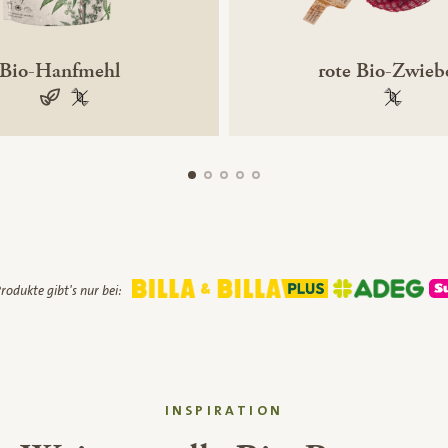
Bio-Hanfmehl
rote Bio-Zwieb
vegan
100 % gentechnikfrei
100 % ge
rodukte gibt's nur bei:
INSPIRATION