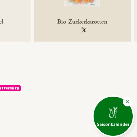
el
Bio-Zuckerkarotten
ntechnikfrei
100 % gentechnikfrei
Saisonkalender