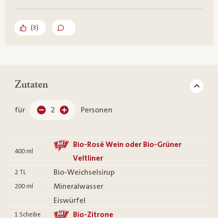
(
3
)
Zutaten
für
2
Personen
Bio-Rosé Wein oder Bio-Grüner
400
ml
Veltliner
Bio-Weichselsirup
2
TL
Mineralwasser
200
ml
Eiswürfel
Bio-Zitrone
1
Scheibe