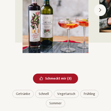
Bereits geliked
Schmeckt mir
(
3
)
Getränke
Schnell
Vegetarisch
Frühling
Sommer