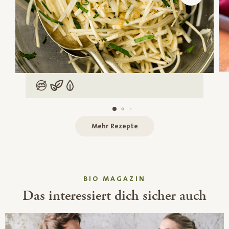
Low Carb
Vegan
Vegetarisch
Mehr Rezepte
BIO MAGAZIN
Das interessiert dich sicher auch