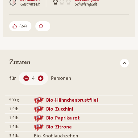
Gesamtzeit
Schwierigkeit
(
24
)
Zutaten
für
4
Personen
Bio-Hähnchenbrustfilet
500
g
Bio-Zucchini
1
Stk.
Bio-Paprika rot
1
Stk.
Bio-Zitrone
1
Stk.
Bio-Knoblauchzehen
3
Stk.