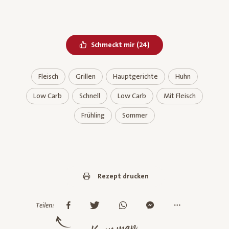
Bereits geliked
Schmeckt mir
(
24
)
Fleisch
Grillen
Hauptgerichte
Huhn
Low Carb
Schnell
Low Carb
Mit Fleisch
Frühling
Sommer
Rezept drucken
Teilen: