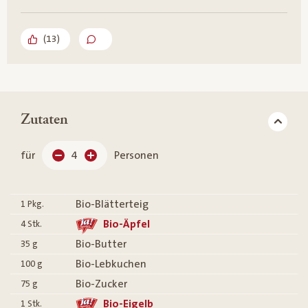
(
13
)
Zutaten
für
4
Personen
Bio-Blätterteig
1
Pkg.
Bio-Äpfel
4
Stk.
Bio-Butter
35
g
Bio-Lebkuchen
100
g
Bio-Zucker
75
g
Bio-Eigelb
1
Stk.