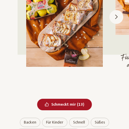
Fü
Bereits geliked
Schmeckt mir
(
13
)
Backen
Für Kinder
Schnell
Süßes