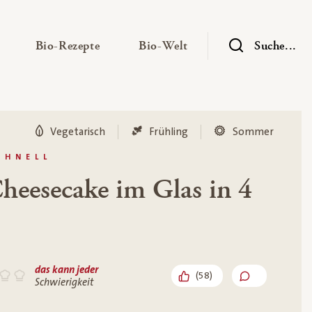
— Untermenü ausklappen
— Untermenü ausklappen
— Untermenü ausklap
Bio-Rezepte
Bio-Welt
Suche...
Vegetarisch
Frühling
Sommer
CHNELL
eesecake im Glas in 4
das kann jeder
(
58
)
Schwierigkeit