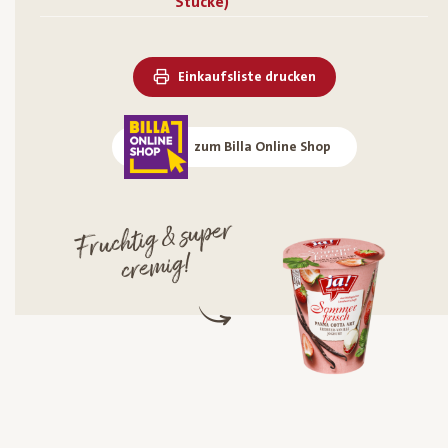
Stücke)
Einkaufsliste drucken
zum Billa Online Shop
Fruchtig & super
cre
mig!