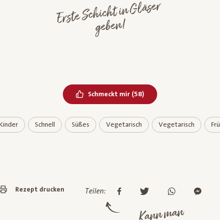
Erste Schicht in Gläser
geben!
Bereits geliked
Schmeckt mir
(
58
)
 Kinder
Schnell
Süßes
Vegetarisch
Vegetarisch
Frü
Rezept drucken
Teilen:
Kann man