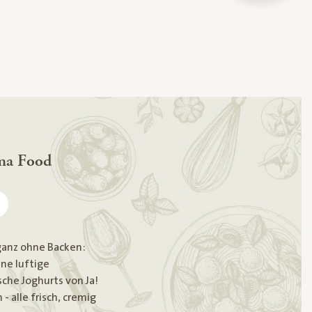
ma Food
, ganz ohne Backen:
ine luftige
che Joghurts von Ja!
 alle frisch, cremig