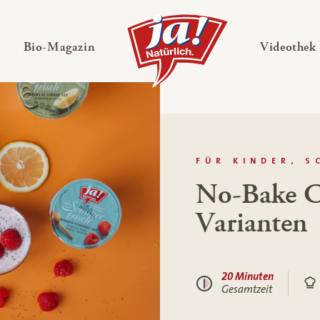
en
Untermenü ausklappen
— Untermenü ausklappen
Bio-Magazin
Videothek
FÜR KINDER, S
No-Bake Ch
Varianten
20 Minuten
Gesamtzeit