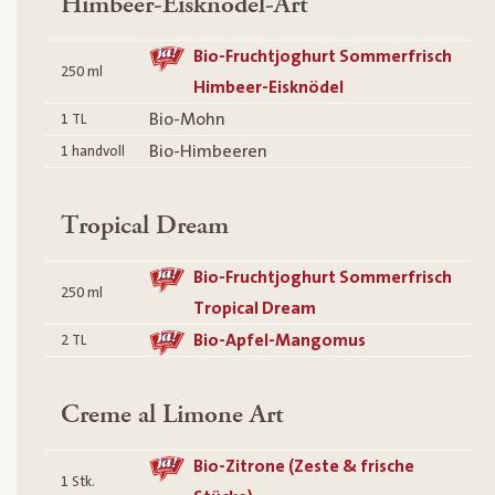
Himbeer-Eisknödel-Art
Bio-Fruchtjoghurt Sommerfrisch
250
ml
Himbeer-Eisknödel
Bio-Mohn
1
TL
Bio-Himbeeren
1
handvoll
Tropical Dream
Bio-Fruchtjoghurt Sommerfrisch
250
ml
Tropical Dream
Bio-Apfel-Mangomus
2
TL
Creme al Limone Art
Bio-Zitrone (Zeste & frische
1
Stk.