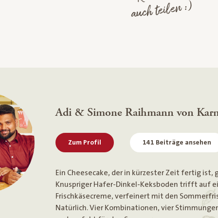
auch teilen :)
Adi & Simone Raihmann von Kar
Zum Profil
141 Beiträge ansehen
Ein Cheesecake, der in kürzester Zeit fertig ist
Knuspriger Hafer-Dinkel-Keksboden trifft auf e
Frischkäsecreme, verfeinert mit den Sommerfris
Natürlich. Vier Kombinationen, vier Stimmungen -