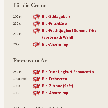
Für die Creme:
Bio-Schlagobers
100
ml
Bio-Frischkäse
250
g
Bio-Fruchtjoghurt Sommerfrisch
250
ml
(Sorte nach Wahl)
Bio-Ahornsirup
70
g
Pannacotta Art
Bio Fruchtjoghurt Pannacotta
250
ml
Bio-Erdbeeren
1
handvoll
Bio-Zitrone (Saft)
1
Stk.
Bio-Ahornsirup
1
TL