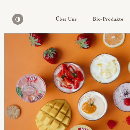
— Untermenü ausklapp
— 
Über Uns
Bio-Produkte
Kontrast erhöhen