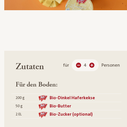
Zutaten
für
4
Personen
Für den Boden:
Bio-Dinkel Haferkekse
200
g
Bio-Butter
50
g
Bio-Zucker (optional)
2
EL