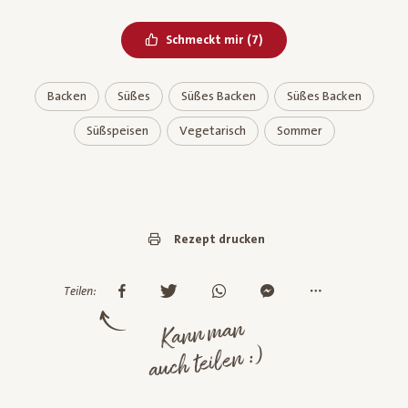
Bereits geliked
Schmeckt mir
(
7
)
Backen
Süßes
Süßes Backen
Süßes Backen
Süßspeisen
Vegetarisch
Sommer
Rezept drucken
Teilen:
Kann man
auch teilen :)