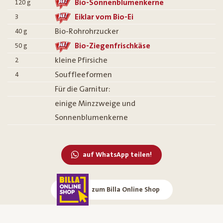
Bio-Sonnenblumenkerne
120
g
Eiklar vom Bio-Ei
3
Bio-Rohrohrzucker
40
g
Bio-Ziegenfrischkäse
50
g
kleine Pfirsiche
2
Souffleeformen
4
Für die Garnitur:
einige Minzzweige und
Sonnenblumenkerne
auf WhatsApp teilen!
zum Billa Online Shop