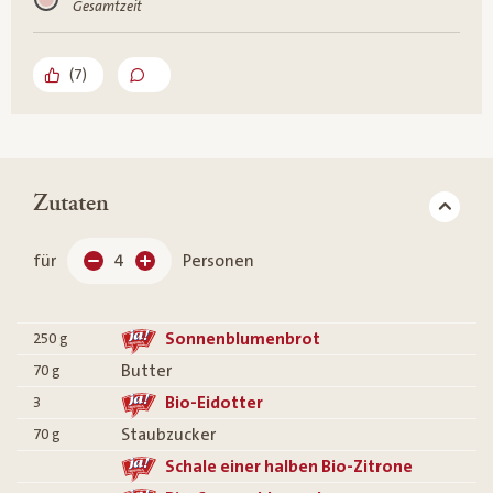
Gesamtzeit
(
7
)
Zutaten
für
4
Personen
Sonnenblumenbrot
250
g
Butter
70
g
Bio-Eidotter
3
Staubzucker
70
g
Schale einer halben Bio-Zitrone