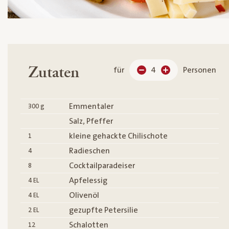
Zutaten
für
4
Personen
Emmentaler
300
g
Salz, Pfeffer
kleine gehackte Chilischote
1
Radieschen
4
Cocktailparadeiser
8
Apfelessig
4
EL
Olivenöl
4
EL
gezupfte Petersilie
2
EL
Schalotten
12