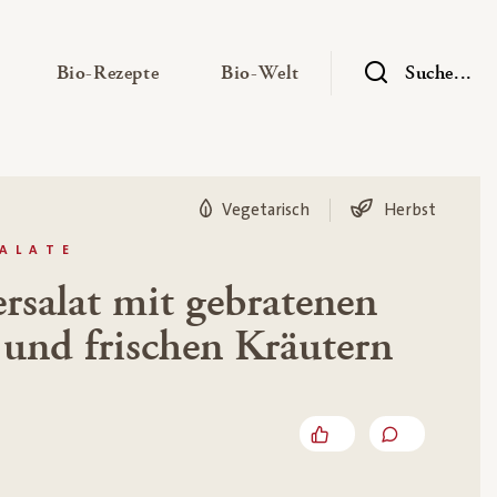
— Untermenü ausklappen
— Untermenü ausklappen
— Untermenü ausklap
Bio-Rezepte
Bio-Welt
Suche...
Vegetarisch
Herbst
SALATE
salat mit gebratenen
 und frischen Kräutern