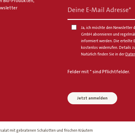
n Bio-Produkten,
ewsletter
Deine E-Mail Adresse
*
Ja, ich möchte den Newsletter d
GmbH abonnieren und regelmäßi
informiert werden. Die erteilte 
kostenlos widerrufen. Details z
Natürlich finden Sie in der
Daten
Felder mit * sind Pflichtfelder.
Jetzt anmelden
alat mit gebratenen Schalotten und frischen Kräutern