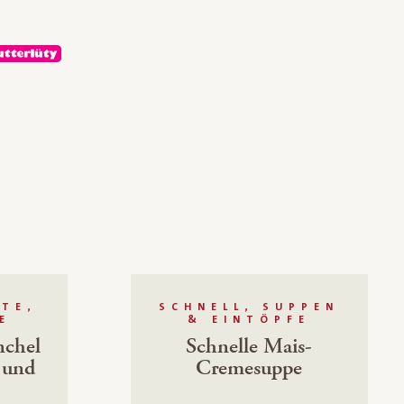
TE,
SCHNELL, SUPPEN
E
& EINTÖPFE
nchel
Schnelle Mais-
 und
Cremesuppe