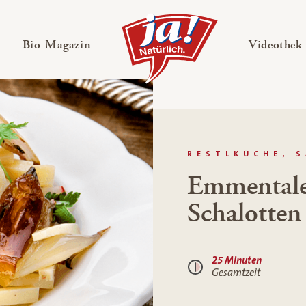
en
Untermenü ausklappen
— Untermenü ausklappen
Bio-Magazin
Videothek
RESTLKÜCHE, 
Emmentaler
Schalotten
25 Minuten
Gesamtzeit