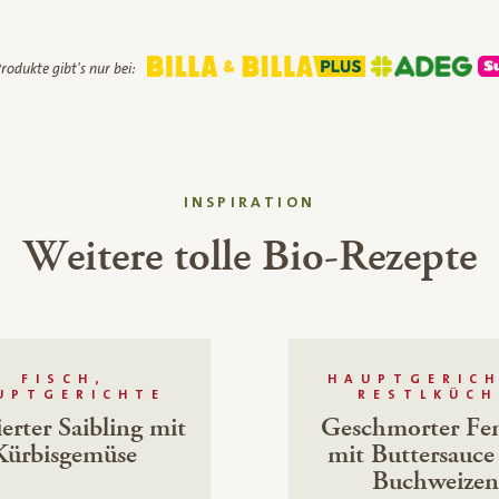
rodukte gibt's nur bei:
INSPIRATION
Weitere tolle Bio-Rezepte
FISCH,
HAUPTGERICH
UPTGERICHTE
RESTLKÜCH
erter Saibling mit
Geschmorter Fe
Kürbisgemüse
mit Buttersauce
Buchweizen