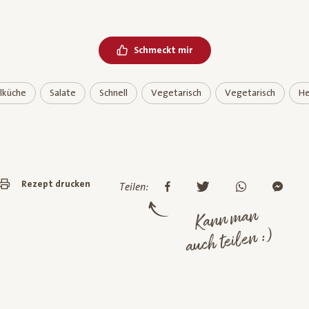
Schmeckt mir
lküche
Salate
Schnell
Vegetarisch
Vegetarisch
He
Rezept drucken
Teilen:
Kann man
auch teilen :)