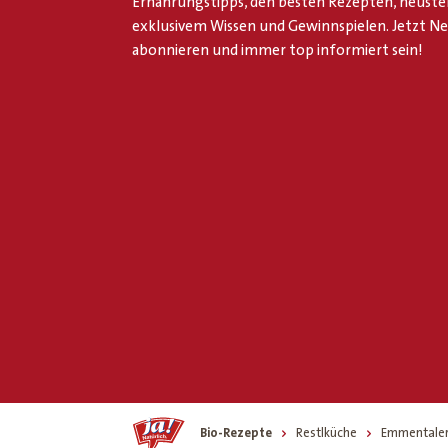
Ernährungstipps, den besten Rezepten, neuste
exklusivem Wissen und Gewinnspielen. Jetzt N
abonnieren und immer top informiert sein!
Home
Bio-Rezepte
Restlküche
Emmentalers