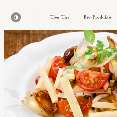
— Untermenü ausklapp
— 
Über Uns
Bio-Produkte
Kontrast erhöhen