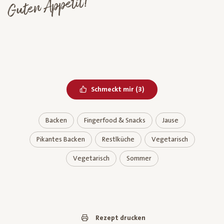
Guten Appetit!
Bereits geliked
Schmeckt mir
(
3
)
Backen
Fingerfood & Snacks
Jause
Pikantes Backen
Restlküche
Vegetarisch
Vegetarisch
Sommer
Rezept drucken