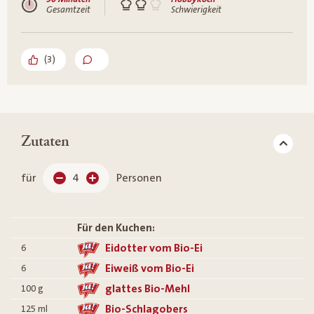
Gesamtzeit
Schwierigkeit
(
3
)
Zutaten
für
4
Personen
Für den Kuchen:
Eidotter vom Bio-Ei
6
Eiweiß vom Bio-Ei
6
glattes Bio-Mehl
100
g
Bio-Schlagobers
125
ml