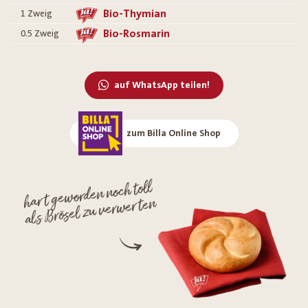
Bio-Thymian
1
Zweig
Bio-Rosmarin
0.5
Zweig
auf WhatsApp teilen!
zum Billa Online Shop
hart geworden noch toll
als Brösel zu verwerten