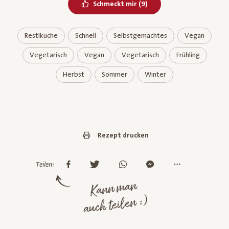
Bereits geliked
Schmeckt mir
(
9
)
Restlküche
Schnell
Selbstgemachtes
Vegan
Vegetarisch
Vegan
Vegetarisch
Frühling
Herbst
Sommer
Winter
Rezept drucken
Teilen:
Kann man
auch teilen :)