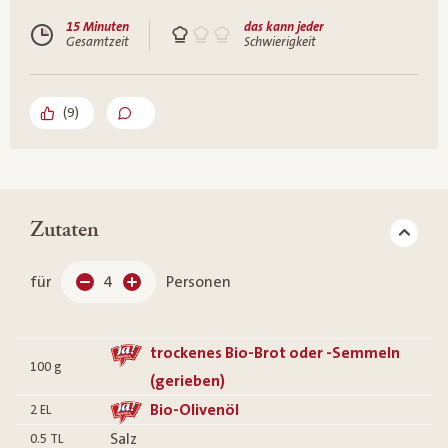
15 Minuten
das kann jeder
Gesamtzeit
Schwierigkeit
(
9
)
Zutaten
für
4
Personen
trockenes Bio-Brot oder -Semmeln
100
g
(gerieben)
Bio-Olivenöl
2
EL
Salz
0.5
TL