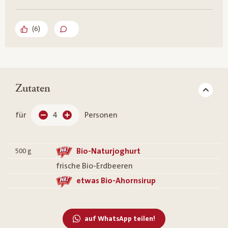
(
6
)
Zutaten
für
4
Personen
Bio-Naturjoghurt
500
g
frische Bio-Erdbeeren
etwas Bio-Ahornsirup
auf WhatsApp teilen!