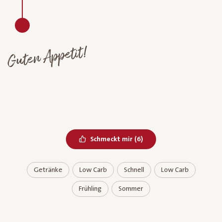
Guten Appetit!
Bereits geliked
Schmeckt mir
(
6
)
Getränke
Low Carb
Schnell
Low Carb
Frühling
Sommer