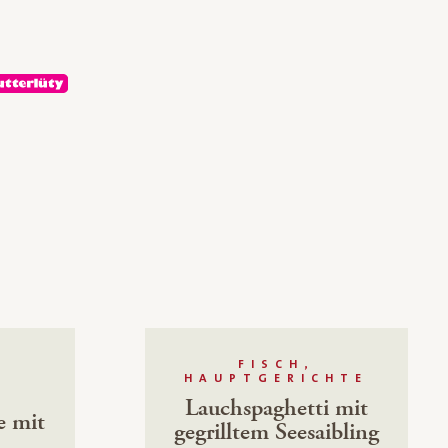
FISCH,
E
HAUPTGERICHTE
Lauchspaghetti mit
e mit
gegrilltem Seesaibling