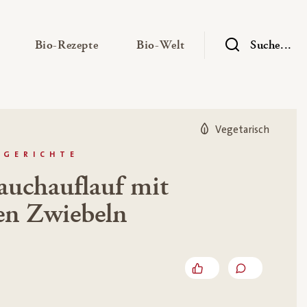
— Untermenü ausklappen
— Untermenü ausklappen
— Untermenü ausklap
Bio-Rezepte
Bio-Welt
Suche...
Vegetarisch
TGERICHTE
auchauflauf mit
en Zwiebeln