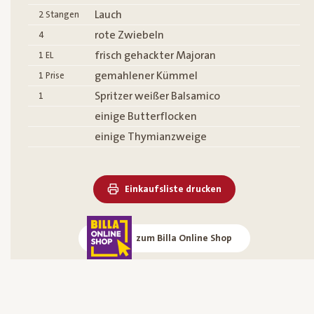
Lauch
2
Stangen
rote Zwiebeln
4
frisch gehackter Majoran
1
EL
gemahlener Kümmel
1
Prise
Spritzer weißer Balsamico
1
einige Butterflocken
einige Thymianzweige
Einkaufsliste drucken
zum Billa Online Shop