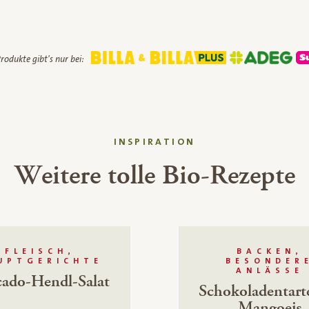
rodukte gibt's nur bei:
INSPIRATION
Weitere tolle Bio-Rezepte
FLEISCH,
BACKEN,
UPTGERICHTE
BESONDER
ANLÄSSE
ado-Hendl-Salat
Schokoladentart
Mangoeis