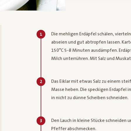
Die mehligen Erdäpfel schälen, viertel
1
abseien und gut abtropfen lassen. Karto
150°C 5-8 Minuten ausdämpfen. Erdäpf
Milch unterrühren. Mit Salz und Muska
Das Eiklar mit etwas Salz zu einem stei
2
Masse heben. Die speckigen Erdapfel in
in nicht zu dünne Scheiben schneiden.
Den Lauch in kleine Stücke schneiden u
3
Pfeffer abschmecken.