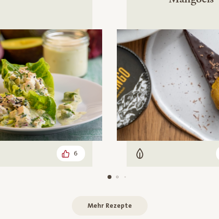
6
Carb
leisch
Vegetarisch
Mehr Rezepte