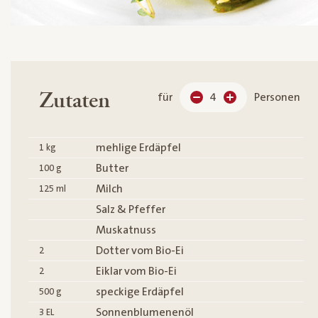
Zutaten
für
4
Personen
mehlige Erdäpfel
1
kg
Butter
100
g
Milch
125
ml
Salz & Pfeffer
Muskatnuss
Dotter vom Bio-Ei
2
Eiklar vom Bio-Ei
2
speckige Erdäpfel
500
g
Sonnenblumenenöl
3
EL