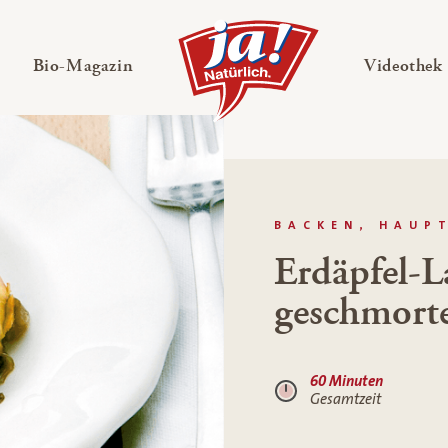
en
Untermenü ausklappen
— Untermenü ausklappen
Bio-Magazin
Videothek
BACKEN, HAUP
Erdäpfel-L
geschmort
60 Minuten
Gesamtzeit