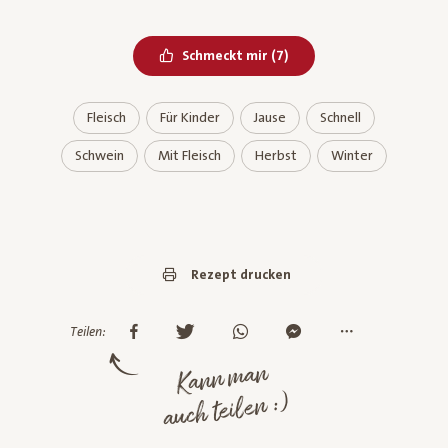
Bereits geliked
Schmeckt mir
(
7
)
Fleisch
Für Kinder
Jause
Schnell
Schwein
Mit Fleisch
Herbst
Winter
Rezept drucken
Teilen:
Kann man
auch teilen :)