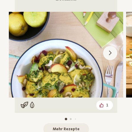
1
Vegan
Vegetarisch
Mehr Rezepte