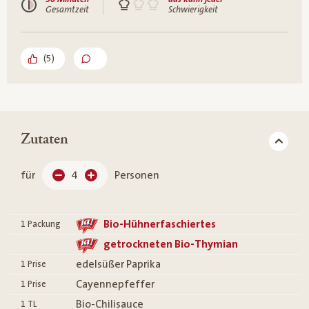
Gesamtzeit
Schwierigkeit
(
5
)
Zutaten
für
4
Personen
Bio-Hühnerfaschiertes
1
Packung
getrockneten Bio-Thymian
edelsüßer Paprika
1
Prise
Cayennepfeffer
1
Prise
Bio-Chilisauce
1
TL