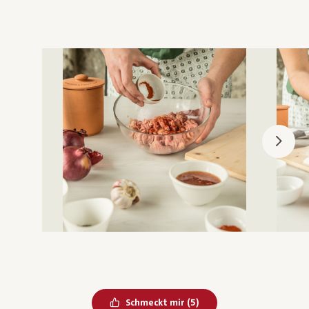
Bereits geliked
Schmeckt mir
(
5
)