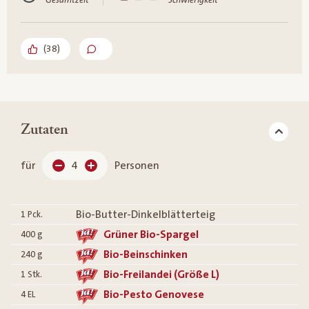
Gesamtzeit
Schwierigkeit
(
38
)
Zutaten
für
4
Personen
Bio-Butter-Dinkelblätterteig
1
Pck.
Grüner Bio-Spargel
400
g
Bio-Beinschinken
240
g
Bio-Freilandei (Größe L)
1
Stk.
Bio-Pesto Genovese
4
EL