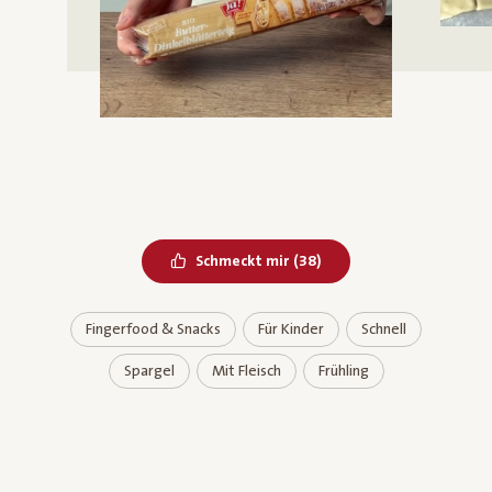
Bereits geliked
Schmeckt mir
(
38
)
Fingerfood & Snacks
Für Kinder
Schnell
Spargel
Mit Fleisch
Frühling