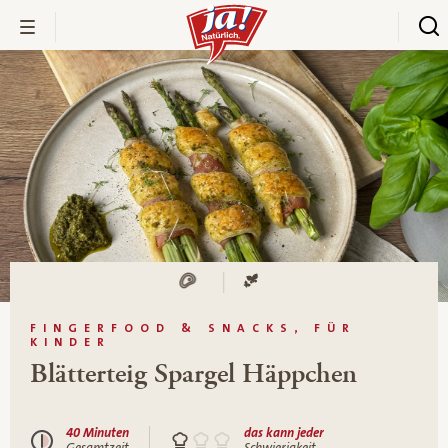
FINGERFOOD & SNACKS, FÜR
KINDER
Blätterteig Spargel Häppchen
40 Minuten
das kann jeder