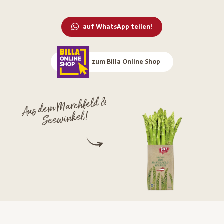
auf WhatsApp teilen!
zum Billa Online Shop
Aus dem
Marchfeld &
Seewinkel!