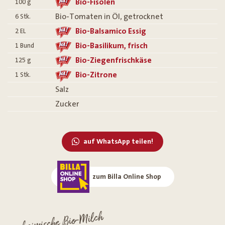
Bio-Fisolen
100
g
Bio-Tomaten in Öl, getrocknet
6
Stk.
Bio-Balsamico Essig
2
EL
Bio-Basilikum, frisch
1
Bund
Bio-Ziegenfrischkäse
125
g
Bio-Zitrone
1
Stk.
Salz
Zucker
auf WhatsApp teilen!
zum Billa Online Shop
heimische Bio-Milch