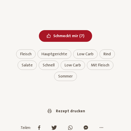
Bereits geliked
Schmeckt mir
(
7
)
Fleisch
Hauptgerichte
Low Carb
Rind
Salate
Schnell
Low Carb
Mit Fleisch
Sommer
Rezept drucken
Teilen: