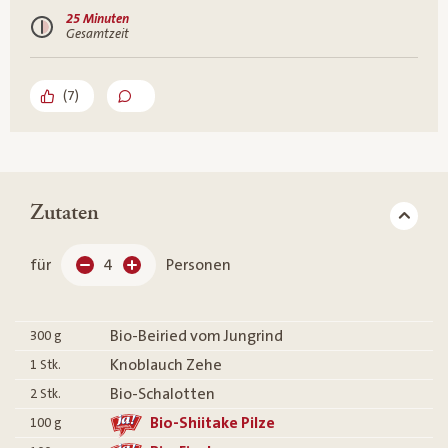
25 Minuten
Gesamtzeit
(
7
)
Zutaten
für
4
Personen
Bio-Beiried vom Jungrind
300
g
Knoblauch Zehe
1
Stk.
Bio-Schalotten
2
Stk.
Bio-Shiitake Pilze
100
g