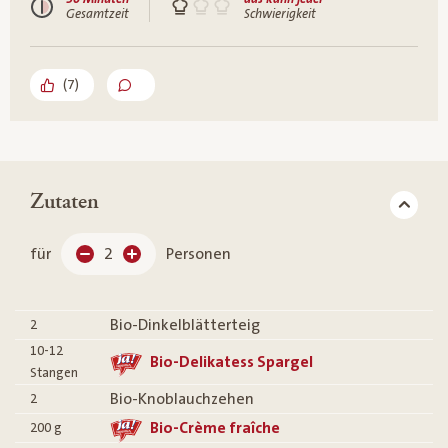
Gesamtzeit
Schwierigkeit
(
7
)
Zutaten
für
2
Personen
Bio-Dinkelblätterteig
2
10-12
Bio-Delikatess Spargel
Stangen
Bio-Knoblauchzehen
2
Bio-Crème fraîche
200
g