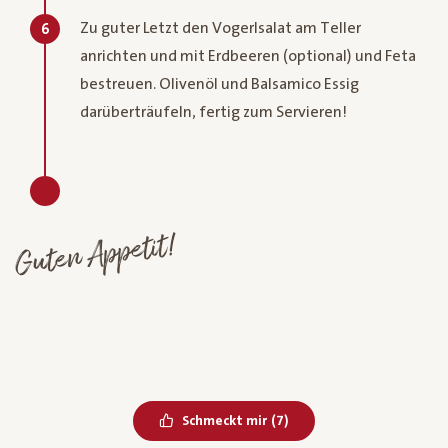
Zu guter Letzt den Vogerlsalat am Teller
6
anrichten und mit Erdbeeren (optional) und Feta
bestreuen. Olivenöl und Balsamico Essig
darüberträufeln, fertig zum Servieren!
Guten Appetit!
Bereits geliked
Schmeckt mir
(
7
)