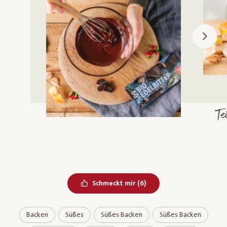
m
Bereits geliked
Schmeckt mir
(
6
)
Backen
Süßes
Süßes Backen
Süßes Backen