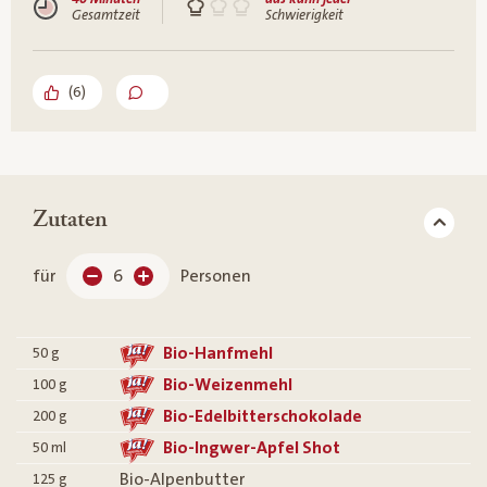
Gesamtzeit
Schwierigkeit
(
6
)
Zutaten
für
6
Personen
Bio-Hanfmehl
50
g
Bio-Weizenmehl
100
g
Bio-Edelbitterschokolade
200
g
Bio-Ingwer-Apfel Shot
50
ml
Bio-Alpenbutter
125
g