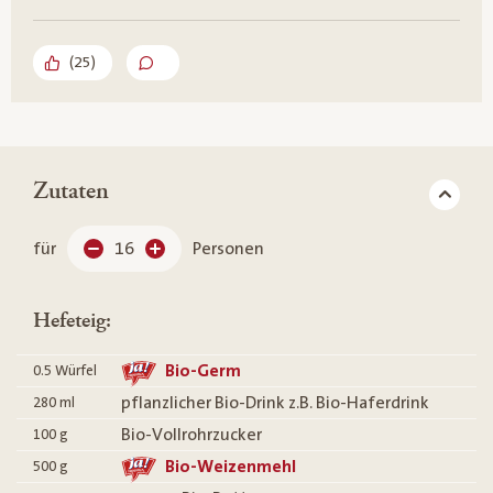
(
25
)
Zutaten
für
16
Personen
Hefeteig:
Bio-Germ
0.5
Würfel
pflanzlicher Bio-Drink z.B. Bio-Haferdrink
280
ml
Bio-Vollrohrzucker
100
g
Bio-Weizenmehl
500
g